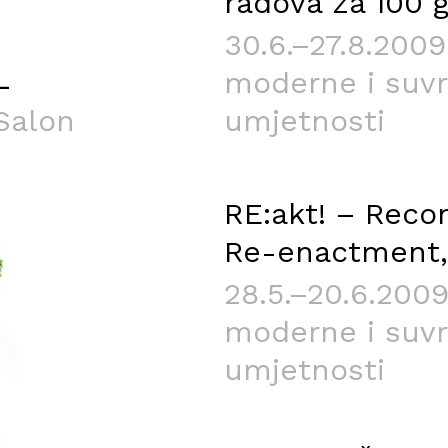
radova za 100 
30.6.–27.8.2009
L
moderne i suv
 Salon
umjetnosti
RE:akt! – Reco
Re-enactment,
28.5.–20.6.2009
moderne i suv
umjetnosti