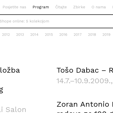
Posjetite nas
Program
Čitajte
Zbirke
O nama
hope online: S kolekcijom
2012
2013
2014
2015
2016
2017
2018
2019
ložba
Tošo Dabac – R
14.7.–10.9.2009.
g
Zoran Antonio 
li Salon