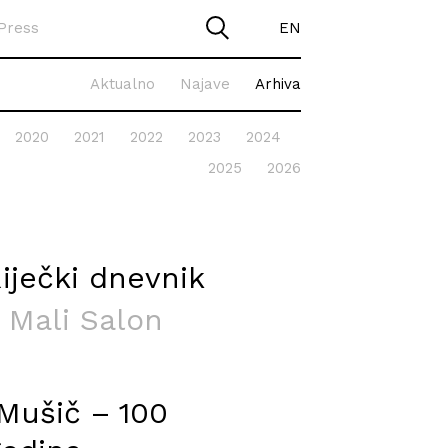
Press
EN
Aktualno
Najave
Arhiva
2020
2021
2022
2023
2024
2025
2026
iječki dnevnik
, Mali Salon
Mušič – 100