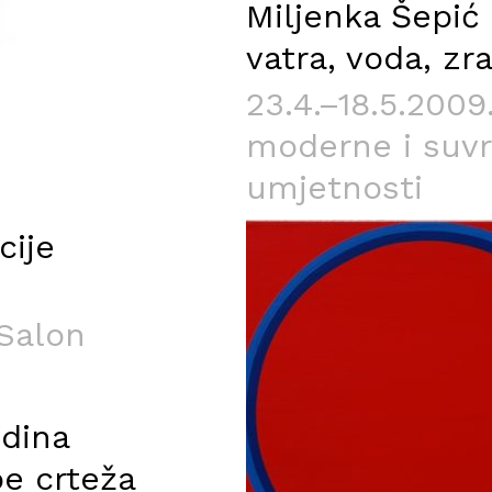
Miljenka Šepić
vatra, voda, zr
23.4.–18.5.2009
moderne i suv
umjetnosti
cije
 Salon
odina
e crteža