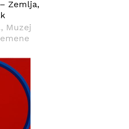
 – Zemlja,
ak
.
, Muzej
remene