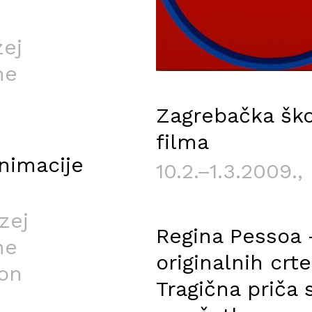
zej
ne
Zagrebačka ško
filma
nimacije
10.2.–1.3.2009.
,
zej
Regina Pessoa 
ne
originalnih crte
lon
Tragična priča 