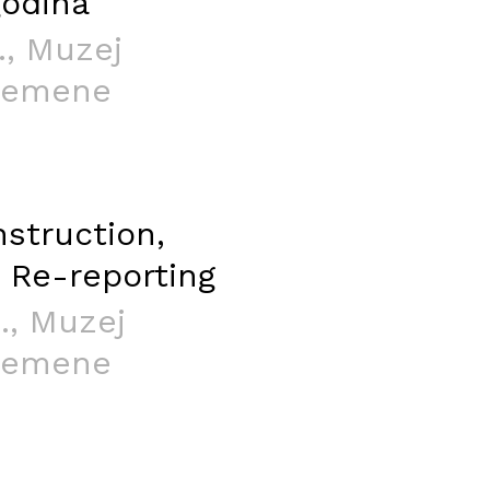
godina
.
, Muzej
remene
nstruction,
 Re-reporting
.
, Muzej
remene