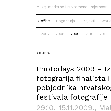
Muzej moderne i suvremene umjetnosti
Izložbe
Događanja
Projekti
WorkS
2007
2008
2009
2010
2011
ARHIVA
Photodays 2009 – Iz
fotografija finalista i
pobjednika hrvatsko
festivala fotografije
29.10.–15.11.2009.
, Ma