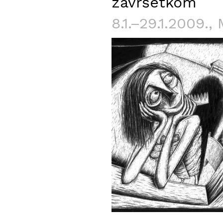
završetkom
8.1.–29.1.2009.
, 