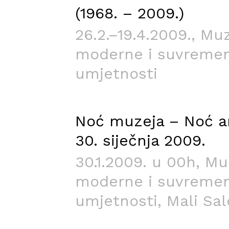
(1968. – 2009.)
26.2.–19.4.2009.
, Mu
moderne i suvreme
umjetnosti
Noć muzeja – Noć a
30. siječnja 2009.
30.1.2009. u 00h
, Mu
moderne i suvreme
umjetnosti, Mali Sa