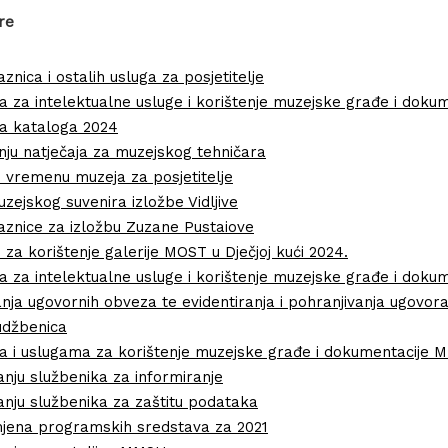
re
aznica i ostalih usluga za posjetitelje
a za intelektualne usluge i korištenje muzejske građe i dok
a kataloga 2024
nju natječaja za muzejskog tehničara
vremenu muzeja za posjetitelje
uzejskog suvenira izložbe Vidljive
laznice za izložbu Zuzane Pustaiove
za korištenje galerije MOST u Dječjoj kući 2024.
a za intelektualne usluge i korištenje muzejske građe i dok
ja ugovornih obveza te evidentiranja i pohranjivanja ugovora
udžbenica
a i uslugama za korištenje muzejske građe i dokumentacije 
nju službenika za informiranje
nju službenika za zaštitu podataka
jena programskih sredstava za 2021