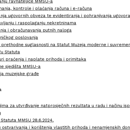
anju ravnateljice MMSU-a
anja, kontrole i plaćanja računa i e-računa
nja ugovornih obveza te evidentiranja i pohranjivanja ugovor
vljanju i raspolaganju nekretninama
nja i obračunavanja putnih naloga
ničkog poslovanja
 prethodne suglasnosti na Statut Muzeja moderne i suvremen
gu Statuta
ri praćenja i naplate prihoda i primitaka
ne sjedišta MMSU-a
anja muzejske građe
a
rijima za utvrđivanje natprosječnih rezultata u radu i načinu i
u
 Statuta MMSU 28.6.2024.
u ostvarivanja i korištenja vlastitih prihoda i nenamjenskih don