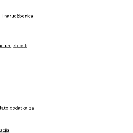
a i narudžbenica
e umjetnosti
splate dodatka za
acija