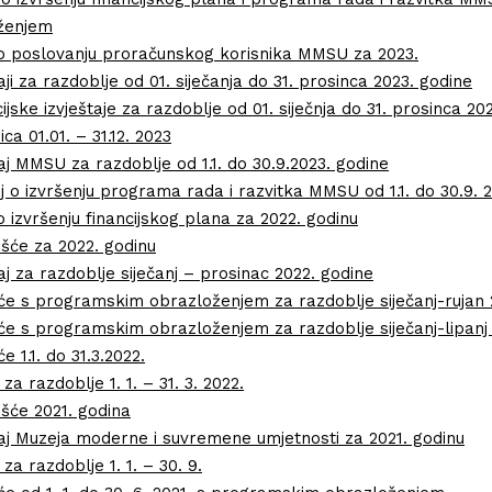
oženjem
aj o poslovanju proračunskog korisnika MMSU za 2023.
taji za razdoblje od 01. siječanja do 31. prosinca 2023. godine
ijske izvještaje za razdoblje od 01. siječnja do 31. prosinca 20
ca 01.01. – 31.12. 2023
štaj MMSU za razdoblje od 1.1. do 30.9.2023. godine
j o izvršenju programa rada i razvitka MMSU od 1.1. do 30.9. 2
 o izvršenju financijskog plana za 2022. godinu
šće za 2022. godinu
taj za razdoblje siječanj – prosinac 2022. godine
ešće s programskim obrazloženjem za razdoblje siječanj-rujan 
šće s programskim obrazloženjem za razdoblje siječanj-lipanj
e 1.1. do 31.3.2022.
a razdoblje 1. 1. – 31. 3. 2022.
šće 2021. godina
štaj Muzeja moderne i suvremene umjetnosti za 2021. godinu
a razdoblje 1. 1. – 30. 9.