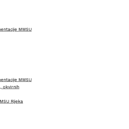
umentacije MMSU
umentacije MMSU
, okvirnih
MMSU Rijeka