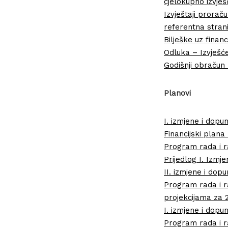
cjelokupno izvješ
Izvještaji prorač
referentna stran
Bilješke uz financ
Odluka – Izvješć
Godišnji obračun 
Planovi
I. izmjene i dop
Financijski plana
Program rada i r
Prijedlog I. Izm
II. izmjene i do
Program rada i r
projekcijama za 2
I. izmjene i dop
Program rada i ra