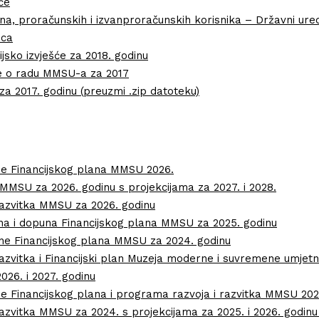
će
una, proračunskih i izvanproračunskih korisnika – Državni ured
ica
ijsko izvješće za 2018. godinu
e o radu MMSU-a za 2017
za 2017. godinu (preuzmi .zip datoteku)
une Financijskog plana MMSU 2026.
 MMSU za 2026. godinu s projekcijama za 2027. i 2028.
azvitka MMSU za 2026. godinu
jena i dopuna Financijskog plana MMSU za 2025. godinu
pune Financijskog plana MMSU za 2024. godinu
azvitka i Financijski plan Muzeja moderne i suvremene umjetn
026. i 2027. godinu
une Financijskog plana i programa razvoja i razvitka MMSU 202
zvitka MMSU za 2024. s projekcijama za 2025. i 2026. godinu 