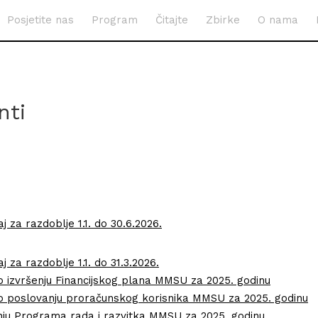
Posjetite nas
Program
Čitajte
Zbirke
O nama
ti
taj za razdoblje 1.1. do 30.6.2026.
aj za razdoblje 1.1. do 31.3.2026.
j o izvršenju Financijskog plana MMSU za 2025. godinu
aj o poslovanju proračunskog korisnika MMSU za 2025. godinu
šenju Programa rada i razvitka MMSU za 2025. godinu