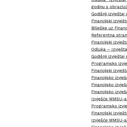
godinu s obrazl
Godišnji izvješt
Financijski izvješ
Bilješke uz Financ
Referentna strani
Financijski izvje
Odluka – Izvješta
Godišnji izvještaj
Programsko izvje
Financijski izvješ
Financijsko izvj
Financijsko izvje
Financijsko izvješć
Izvješće MMSU-a z
Programsko izvje
Financijski izvje
Izvješće MMSU-a z