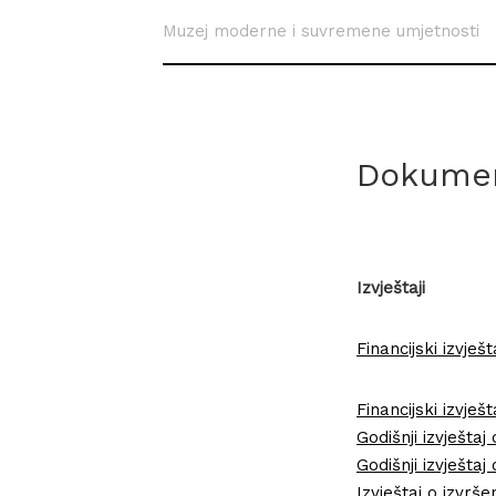
Muzej moderne i suvremene umjetnosti
Dokumen
Izvještaji
Financijski izvješ
Financijski izvješt
Godišnji izvješta
Godišnji izvješt
Izvještaj o izvr