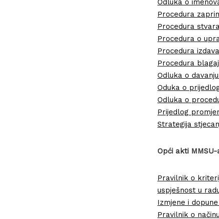
Odluka o imenov
Procedura zaprim
Procedura stvara
Procedura o upra
Procedura izdava
Procedura blagaj
Odluka o davanju
Oduka o prijedlo
Odluka o procedu
Prijedlog promje
Strategija stjec
Opći akti MMSU-
Pravilnik o krite
uspješnost u rad
Izmjene i dopune
Pravilnik o način