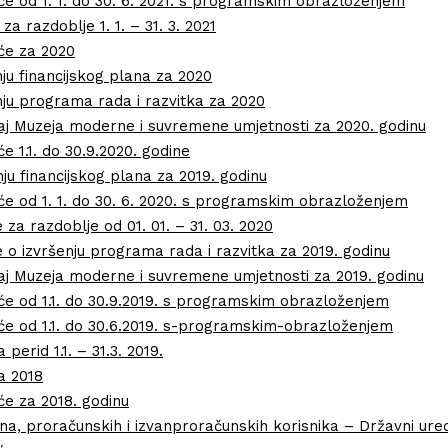
šće od 1. 1. do 30. 6. 2021. s programskim obrazloženjem
a razdoblje 1. 1. – 31. 3. 2021
šće za 2020
nju financijskog plana za 2020
nju programa rada i razvitka za 2020
štaj Muzeja moderne i suvremene umjetnosti za 2020. godinu
će 1.1. do 30.9.2020. godine
enju financijskog plana za 2019. godinu
šće od 1. 1. do 30. 6. 2020. s programskim obrazloženjem
 za razdoblje od 01. 01. – 31. 03. 2020
 o izvršenju programa rada i razvitka za 2019. godinu
štaj Muzeja moderne i suvremene umjetnosti za 2019. godinu
šće od 1.1. do 30.9.2019. s programskim obrazloženjem
ešće od 1.1. do 30.6.2019. s-programskim-obrazloženjem
 perid 1.1. – 31.3. 2019.
a 2018
šće za 2018. godinu
una, proračunskih i izvanproračunskih korisnika – Državni ured