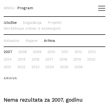
MMSU
Program
Izložbe
Događanja
Projekti
WorkShope online: S kolekcijom
Aktualno
Najave
Arhiva
2007
2008
2009
2010
2011
2012
2013
2014
2015
2016
2017
2018
2019
2020
2021
2022
2023
2024
2025
2026
ARHIVA
Nema rezultata za 2007. godinu