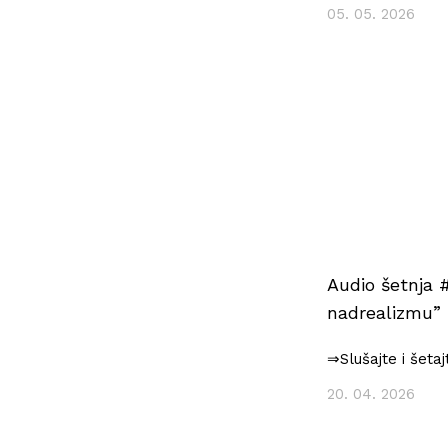
05. 05. 2026
Audio šetnja #
nadrealizmu”
⇒Slušajte i šeta
20. 04. 2026