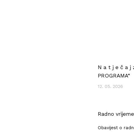
N a t j e č a
PROGRAMA“
12. 05. 2026
Radno vrijeme
Obavijest o ra