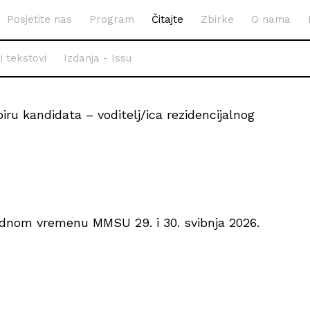
Posjetite nas
Program
Čitajte
Zbirke
O nama
i tekstovi
Izdanja - Issu
ru kandidata – voditelj/ica rezidencijalnog
adnom vremenu MMSU 29. i 30. svibnja 2026.