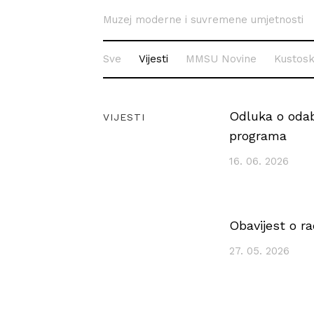
Muzej moderne i suvremene umjetnosti
Sve
Vijesti
MMSU Novine
Kustosk
Odluka o odabi
VIJESTI
programa
16. 06. 2026
Obavijest o r
27. 05. 2026