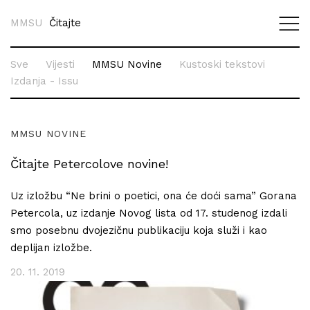
MMSU
Čitajte
Sve
Vijesti
MMSU Novine
Kustoski tekstovi
Izdanja - Issu
MMSU NOVINE
Čitajte Petercolove novine!
Uz izložbu “Ne brini o poetici, ona će doći sama” Gorana
Petercola, uz izdanje Novog lista od 17. studenog izdali
smo posebnu dvojezičnu publikaciju koja služi i kao
deplijan izložbe.
20. 11. 2019