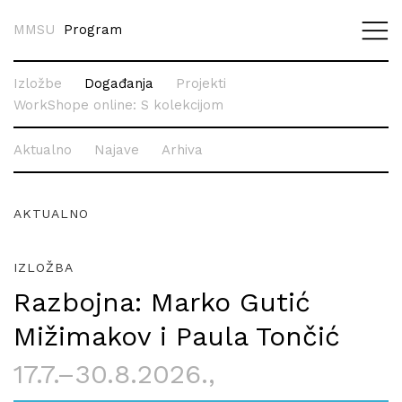
MMSU
Program
Izložbe
Događanja
Projekti
WorkShope online: S kolekcijom
Aktualno
Najave
Arhiva
AKTUALNO
IZLOŽBA
Razbojna: Marko Gutić
Mižimakov i Paula Tončić
17.7.–30.8.2026.
,