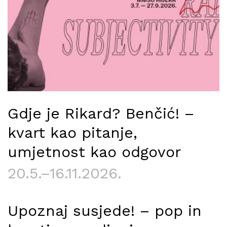
Gdje je Rikard? Benčić! –
kvart kao pitanje,
umjetnost kao odgovor
20.5.–16.11.2026.
Upoznaj susjede! – pop in