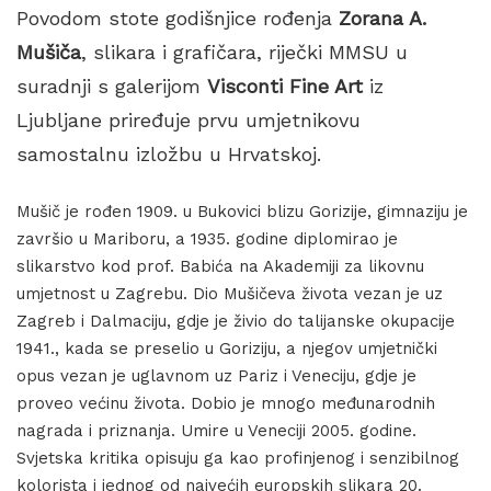
Povodom stote godišnjice rođenja
Zorana A.
Mušiča
, slikara i grafičara, riječki MMSU u
suradnji s galerijom
Visconti Fine Art
iz
Ljubljane priređuje prvu umjetnikovu
samostalnu izložbu u Hrvatskoj.
Mušič je rođen 1909. u Bukovici blizu Gorizije, gimnaziju je
završio u Mariboru, a 1935. godine diplomirao je
slikarstvo kod prof. Babića na Akademiji za likovnu
umjetnost u Zagrebu. Dio Mušičeva života vezan je uz
Zagreb i Dalmaciju, gdje je živio do talijanske okupacije
1941., kada se preselio u Goriziju, a njegov umjetnički
opus vezan je uglavnom uz Pariz i Veneciju, gdje je
proveo većinu života. Dobio je mnogo međunarodnih
nagrada i priznanja. Umire u Veneciji 2005. godine.
Svjetska kritika opisuju ga kao profinjenog i senzibilnog
kolorista i jednog od najvećih europskih slikara 20.