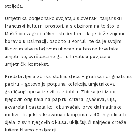
stoljeća.
Umjetnika podjednako svojataju slovenski, talijanski i
francuski kulturni prostori, a s obzirom na to što je
Mušič bio zagrebačkim studentom, da je duže vrijeme
boravio u Dalmaciji, osobito u Korčuli, te da je svojim
likovnim stvaralaštvom utjecao na brojne hrvatske
umjetnike, uvrštavamo ga i u hrvatski povijesno
umjetnički kontekst.
Predstavljena zbirka stotinu djela – grafika i originala na
papiru – gotovo je potpuna kolekcija umjetnikova
grafičkog opusa iz svih razdoblja. Zbirka je i izbor
njegovih originala na papiru: crteža, gvaševa, ulja,
akvarela i pastela koji obuhvaćaju prve dalmatinske
motive, trajekt s kravama i konjićima iz 40-ih godina te
djela iz svih njegovih ciklusa, uključujući najrjeđe crteže
tušem Nismo posljednji.