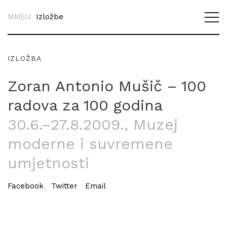
MMSU
Izložbe
IZLOŽBA
Zoran Antonio Mušič – 100
radova za 100 godina
30.6.–27.8.2009.
, Muzej
moderne i suvremene
umjetnosti
Facebook
Twitter
Email