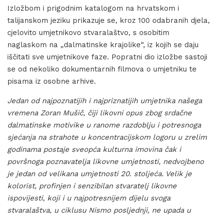
Izložbom i prigodnim katalogom na hrvatskom i
talijanskom jeziku prikazuje se, kroz 100 odabranih djela,
cjelovito umjetnikovo stvaralaštvo, s osobitim
naglaskom na „dalmatinske krajolike“, iz kojih se daju
iščitati sve umjetnikove faze. Popratni dio izložbe sastoji
se od nekoliko dokumentarnih filmova o umjetniku te
pisama iz osobne arhive.
Jedan od najpoznatijih i najpriznatijih umjetnika našega
vremena Zoran Mušič, čiji likovni opus zbog srdačne
dalmatinske motivike u ranome razdoblju i potresnoga
sjećanja na strahote u koncentracijskom logoru u zrelim
godinama postaje sveopća kulturna imovina čak i
površnoga poznavatelja likovne umjetnosti, nedvojbeno
je jedan od velikana umjetnosti 20. stoljeća. Velik je
kolorist, profinjen i senzibilan stvaratelj likovne
ispovijesti, koji i u najpotresnijem dijelu svoga
stvaralaštva, u ciklusu Nismo posljednji, ne upada u