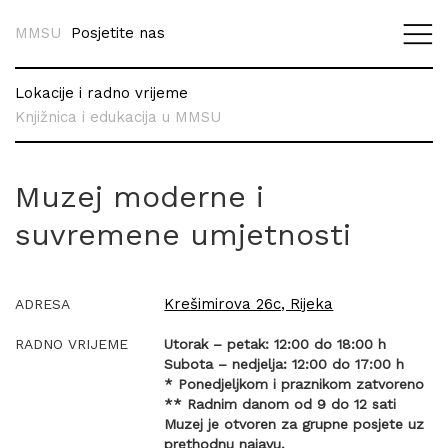
MMSU
Posjetite nas
Lokacije i radno vrijeme
Knjižnica i edukacija u MMSU
Muzej moderne i
suvremene umjetnosti
Krešimirova 26c, Rijeka
ADRESA
RADNO VRIJEME
Utorak – petak: 12:00 do 18:00 h
Subota – nedjelja: 12:00 do 17:00 h
* Ponedjeljkom i praznikom zatvoreno
** Radnim danom od 9 do 12 sati
Muzej je otvoren za grupne posjete uz
prethodnu najavu.