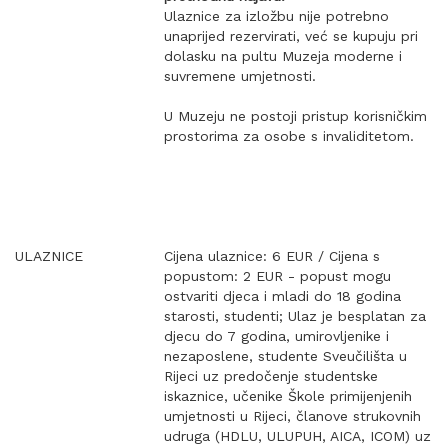
Ulaznice za izložbu nije potrebno
unaprijed rezervirati, već se kupuju pri
dolasku na pultu Muzeja moderne i
suvremene umjetnosti.
U Muzeju ne postoji pristup korisničkim
prostorima za osobe s invaliditetom.
ULAZNICE
Cijena ulaznice: 6 EUR / Cijena s
popustom: 2 EUR - popust mogu
ostvariti djeca i mladi do 18 godina
starosti, studenti; Ulaz je besplatan za
djecu do 7 godina, umirovljenike i
nezaposlene, studente Sveučilišta u
Rijeci uz predočenje studentske
iskaznice, učenike Škole primijenjenih
umjetnosti u Rijeci, članove strukovnih
udruga (HDLU, ULUPUH, AICA, ICOM) uz