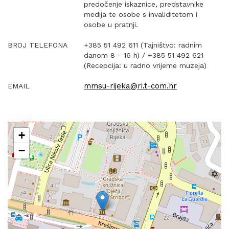
predočenje iskaznice, predstavnike
medija te osobe s invaliditetom i
osobe u pratnji.
BROJ TELEFONA
+385 51 492 611 (Tajništvo: radnim
danom 8 - 16 h) / +385 51 492 621
(Recepcija: u radno vrijeme muzeja)
mmsu-rijeka@ri.t-com.hr
EMAIL
+
−