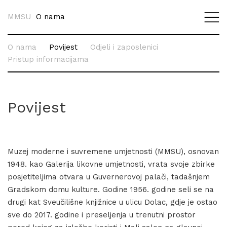
MMSU
O nama
O nama
Povijest
Odjeli i zaposlenici
Pristup informacijama
Povijest
Muzej moderne i suvremene umjetnosti (MMSU), osnovan
1948. kao Galerija likovne umjetnosti, vrata svoje zbirke
posjetiteljima otvara u Guvernerovoj palači, tadašnjem
Gradskom domu kulture. Godine 1956. godine seli se na
drugi kat Sveučilišne knjižnice u ulicu Dolac, gdje je ostao
sve do 2017. godine i preseljenja u trenutni prostor