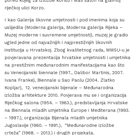
pored kojeg za izložbe koristi i Mali salon na glavnoj
riječkoj ulici Korzo.
I kao Galerija likovne umjetnosti i pod imenima koja su
uslijedila (Moderna galerija, Moderna galerija Rijeka –
Muzej moderne i suvremene umjetnosti), muzej je gradio
ugled jedne od najvažnijih i najprestižnijih likovnih
institucija u Hrvatskoj. Zbog kvalitetnog rada, MMSU-u je
povjeravana prezentacija hrvatske umjetnosti i umjetnika
na prestižnim međunarodnim manifestacijama kao što
su Venecijanski biennale (1997., Dalibor Martinis, 2007.
Ivana Franke), Biennale u Sao Paolu (2004. Zlatko
Kopljar), 12. venecijanski bijenale – Međunarodna
izložba arhitekture 2010. Povjerava mu se i organizacija
Riječkog salona (1954. – 1963.), predstavljanja Hrvatske
na Biennala mladih umjetnika Europe i Mediterana (1993.
– 1997.), organizacija Bijenala mladih umjetnika
Jugoslavije (1960. – 1991.), “Međunarodne izložbe
crteža” (1968. – 2013.) i drugih projekata.