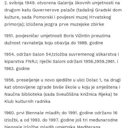
2. svibnja 1949. otvorena Galerija likovnih umjetnosti na
drugom katu Guvernerove palače (tadašnji Gradski dom
kulture, sada Pomorski i povijesni muzej Hrvatskog
primorja); izložena jezgra prve muzejske zbirke
1951. povjesničar umjetnosti Boris Vižintin preuzima
dužnost ravnatelja koju obavlja do 1988. godine
1954. održan Salon 54,1zložba suvremenog slikarstva i
kiparstva FNRJ; riječki Saloni održani 1956.,1959.,1961. i
1963. godine
1956. preseljenje u novo sjedište u ulici Dolac 1, na drugi
kat obnovljene zgrade bivše škole u koju je smještena i
Naučna biblioteka (sada Sveučilišna knižnica Rijeka) te
Klub kulturnih radnika
1960. prvi Biennale mladih; do 1991. godine održano 16
izložbi, a od 1993. do 1997. godine još tri međunarodne
biennale izložbe mladih umjetnika Mediterana