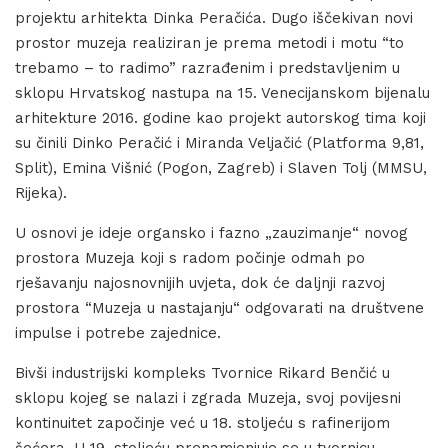
projektu arhitekta Dinka Peračića. Dugo iščekivan novi
prostor muzeja realiziran je prema metodi i motu “to
trebamo – to radimo” razrađenim i predstavljenim u
sklopu Hrvatskog nastupa na 15. Venecijanskom bijenalu
arhitekture 2016. godine kao projekt autorskog tima koji
su činili Dinko Peračić i Miranda Veljačić (Platforma 9,81,
Split), Emina Višnić (Pogon, Zagreb) i Slaven Tolj (MMSU,
Rijeka).
U osnovi je ideje organsko i fazno „zauzimanje“ novog
prostora Muzeja koji s radom počinje odmah po
rješavanju najosnovnijih uvjeta, dok će daljnji razvoj
prostora “Muzeja u nastajanju“ odgovarati na društvene
impulse i potrebe zajednice.
Bivši industrijski kompleks Tvornice Rikard Benčić u
sklopu kojeg se nalazi i zgrada Muzeja, svoj povijesni
kontinuitet započinje već u 18. stoljeću s rafinerijom