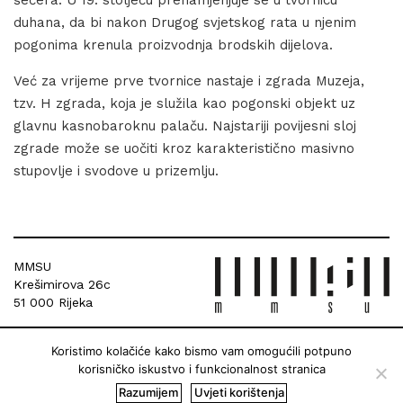
šećera. U 19. stoljeću prenamjenjuje se u tvornicu
duhana, da bi nakon Drugog svjetskog rata u njenim
pogonima krenula proizvodnja brodskih dijelova.
Već za vrijeme prve tvornice nastaje i zgrada Muzeja,
tzv. H zgrada, koja je služila kao pogonski objekt uz
glavnu kasnobaroknu palaču. Najstariji povijesni sloj
zgrade može se uočiti kroz karakteristično masivno
stupovlje i svodove u prizemlju.
MMSU
Krešimirova 26c
51 000 Rijeka
Koristimo kolačiće kako bismo vam omogućili potpuno
korisničko iskustvo i funkcionalnost stranica
Razumijem
Uvjeti korištenja