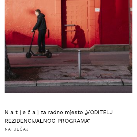
N a t j e č a j za radno mjesto „VODITELJ
REZIDENCIJALNOG PROGRAMA“
NATJEČAJ