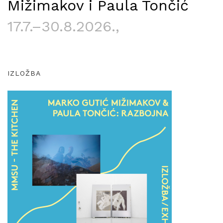
Mižimakov i Paula Tončić
17.7.–30.8.2026.
,
IZLOŽBA