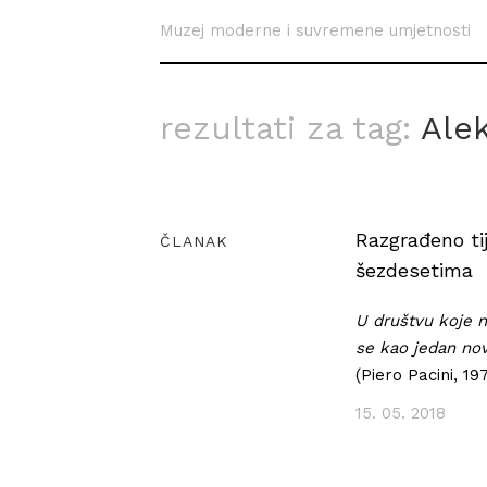
Muzej moderne i suvremene umjetnosti
rezultati za tag:
Ale
Razgrađeno tij
ČLANAK
šezdesetima
U društvu koje na
se kao jedan novi
(Piero Pacini, 197
15. 05. 2018