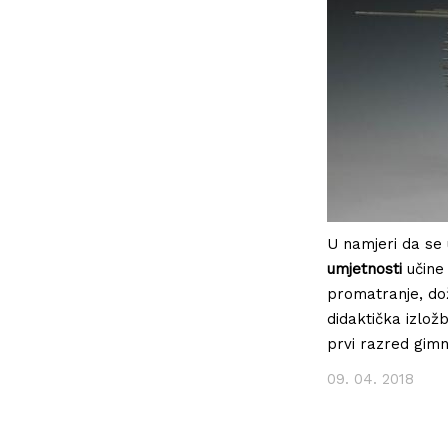
U namjeri da se 
umjetnosti
učine 
promatranje, doži
didaktička izlož
prvi razred gimn
09. 04. 2018