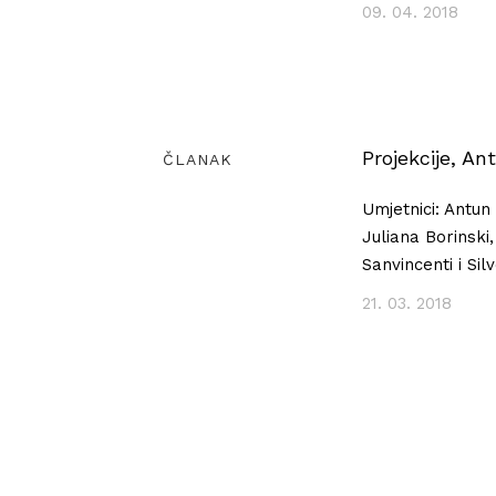
09. 04. 2018
Projekcije, A
ČLANAK
Umjetnici: Antun
Juliana Borinski
Sanvincenti i Sil
21. 03. 2018