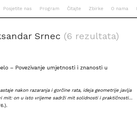
Posjetite nas
Program
Čitajte
Zbirke
O nama
ksandar Srnec
(6 rezultata)
elo – Povezivanje umjetnosti i znanosti u
staje nakon razaranja i gorčine rata, ideja geometrije javlja
 mit: on u isto vrijeme sadrži mit solidnosti i praktičnosti…
6.).