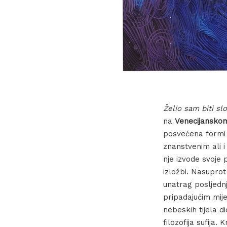
Želio sam biti sl
na
Venecijanskom
posvećena formi k
znanstvenim ali i 
nje izvode svoje 
izložbi. Nasupro
unatrag posljedn
pripadajućim mij
nebeskih tijela d
filozofija sufija.