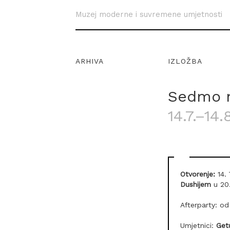
Muzej moderne i suvremene umjetnosti
ARHIVA
IZLOŽBA
Sedmo n
14.7.–14.
Otvorenje:
14. 
Dushijem
u 20.
Afterparty: od
Umjetnici:
Getu