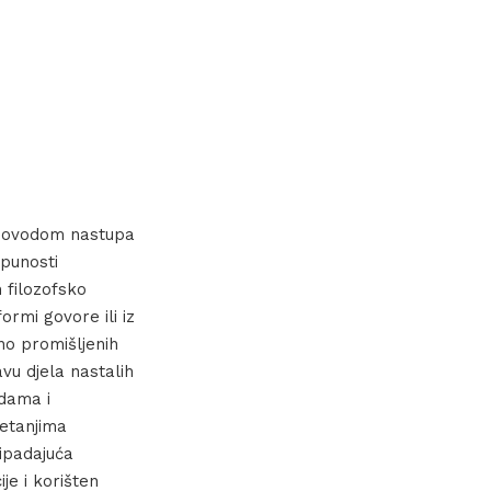
ovodom nastupa
tpunosti
 filozofsko
ormi govore ili iz
no promišljenih
u djela nastalih
adama i
retanjima
ripadajuća
ije i korišten