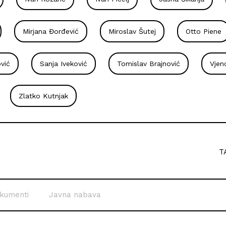
Mirjana Đorđević
Miroslav Šutej
Otto Piene
vić
Sanja Iveković
Tomislav Brajnović
Vjen
Zlatko Kutnjak
T
kumenti
Javna nabava