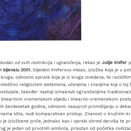
obodan od svih restrikcija i ograničenja
, rekao je
Julije Knifer
p
 bijenalu 2001.
Slijedeći Kniferovu misao, izložba koja je u po
ruga, odnosno spirale koja je iz kruga izvedena, te različitim
mistično religioznim sistemima, učenjima i znanjima koji o toj f
postulate, također nastoji izmaknuti ograničenjima tradicional
t linearnom vremenskom slijedu i linearno-vremenskom postav
jih šezdesetak godina, odnosno nasuprot promišljanju o dek
enama stila, nudi komparativan pristup. Znanost o kružnim k
io je izložbene priče, jednako kao i vjerski obred derviša te p
 Krug je jedan od prvotnih simbola, prisutan od početka civilizac