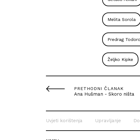
Melita Sorola
Predrag Todoro
Željko Kipke
PRETHODNI ČLANAK
Ana Hušman - Skoro ništa
Uvjeti korištenja
Upravljanje
Do