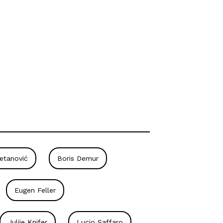
jetanović
Boris Demur
Eugen Feller
Julije Knifer
Lucio Saffaro