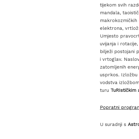
tijekom svih razd
mandala, taoisti
makrokozmičkih d
elektrona, vrtložn
Umjesto pravocrtn
uvijanja i rotacij
bilježi postojani
i vrtoglav. Nasl
zatomljenih ener
usprkos. Izložbu
vodstva izložbom 
turu
TuRIstičkim
Popratni progra
U suradnji s
Astr