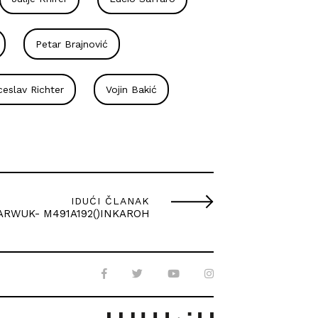
Petar Brajnović
ceslav Richter
Vojin Bakić
IDUĆI ČLANAK
ARWUK- M491A192()INKAROH