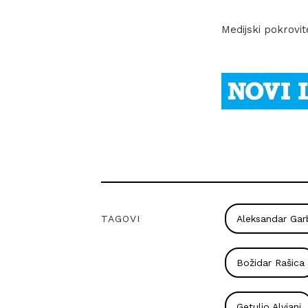
Medijski pokrovite
TAGOVI
Aleksandar Gar
Božidar Rašica
Getulio Alviani