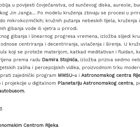
oblja u povijesti čovječanstva, od sunčevog diska, aureole, bud
čkog Jin Janga… Po modelu kruženja zbivaju se procesi u prir
o mikrokozmičkih; kružnih putanja nebeskih tijela, kruženja 
ih gibanja vode ili vjetra u prirodi.
og gibanja i linearnog progresa vremena, izložba slijedi kruž
e, odnose centriranja i decentriranja, uvlačenja i širenja. U kr
 puls koji se proteže materijom, katkad meditativan i fluidan,
ovljena prema radu
Damira Stojnića
, izložba priziva sedmo ne
getskih zaliha i percepcijskih vidika, proizvodnom trku mode
 prati zajednički program
MMSU-
a i
Astronomskog centra Rij
i projekcije u digitalnom
Planetariju Astronomskog centra
, 
 autobusom
.
m
onomskim Centrom Rijeka