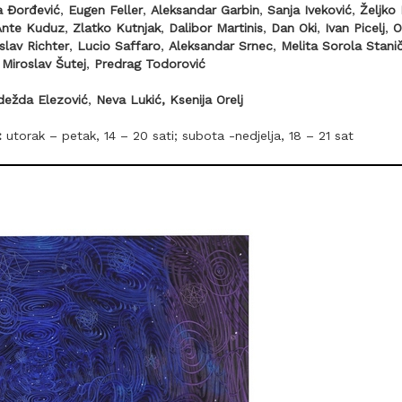
a Đorđević
,
Eugen Feller
,
Aleksandar Garbin
,
Sanja Iveković
,
Željko
Ante Kuduz
,
Zlatko Kutnjak
,
Dalibor Martinis
,
Dan Oki
,
Ivan Picelj
,
O
slav Richter
,
Lucio Saffaro
,
Aleksandar Srnec
,
Melita Sorola
Stanič
,
Miroslav Šutej
,
Predrag Todorović
dežda Elezović
,
Neva Lukić,
Ksenija Orelj
:
utorak – petak, 14 – 20 sati; subota -nedjelja, 18 – 21 sat