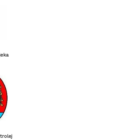
jeka
trolej