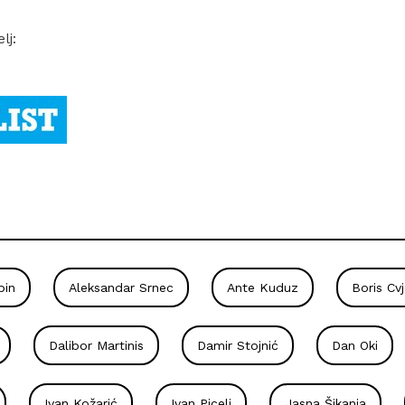
lj:
bin
Aleksandar Srnec
Ante Kuduz
Boris Cv
Dalibor Martinis
Damir Stojnić
Dan Oki
Ivan Kožarić
Ivan Picelj
Jasna Šikanja