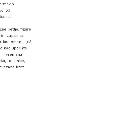
ističkih
odi od
čestica
ne petlje, figure
užnim zapisima
 katkad omamljujuć
bo kao uporište
rnih vremena
eka
, radionice,
povezane kroz