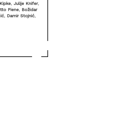
 Kipke
,
Julije Knifer
,
tto Piene
,
Božidar
ić
,
Damir Stojnić
,