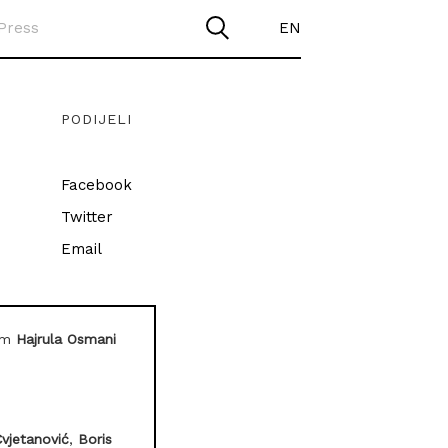
Press
EN
PODIJELI
Facebook
Twitter
Email
om
Hajrula Osmani
Cvjetanović
,
Boris