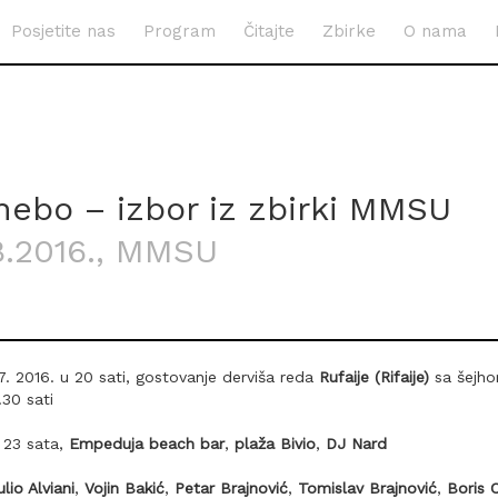
Posjetite nas
Program
Čitajte
Zbirke
O nama
ebo – izbor iz zbirki MMSU
8.2016.
, MMSU
7. 2016. u 20 sati, gostovanje derviša reda
Rufaije (Rifaije)
sa šejh
30 sati
 23 sata,
Empeduja beach bar
,
plaža Bivio
,
DJ Nard
lio Alviani
,
Vojin Bakić
,
Petar Brajnović
,
Tomislav Brajnović
,
Boris 