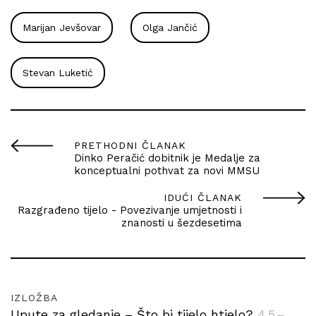
Marijan Jevšovar
Olga Jančić
Stevan Luketić
PRETHODNI ČLANAK
Dinko Peračić dobitnik je Medalje za
konceptualni pothvat za novi MMSU
IDUĆI ČLANAK
Razgrađeno tijelo - Povezivanje umjetnosti i
znanosti u šezdesetima
IZLOŽBA
Upute za gledanje – Što bi tijelo htjelo?
4.5.–