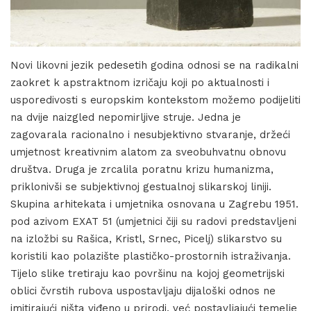
Novi likovni jezik pedesetih godina odnosi se na radikalni
zaokret k apstraktnom izričaju koji po aktualnosti i
usporedivosti s europskim kontekstom možemo podijeliti
na dvije naizgled nepomirljive struje. Jedna je
zagovarala racionalno i nesubjektivno stvaranje, držeći
umjetnost kreativnim alatom za sveobuhvatnu obnovu
društva. Druga je zrcalila poratnu krizu humanizma,
priklonivši se subjektivnoj gestualnoj slikarskoj liniji.
Skupina arhitekata i umjetnika osnovana u Zagrebu 1951.
pod azivom EXAT 51 (umjetnici čiji su radovi predstavljeni
na izložbi su Rašica, Kristl, Srnec, Picelj) slikarstvo su
koristili kao polazište plastičko-prostornih istraživanja.
Tijelo slike tretiraju kao površinu na kojoj geometrijski
oblici čvrstih rubova uspostavljaju dijaloški odnos ne
imitirajući ništa viđeno u prirodi, već postavljajući temelje