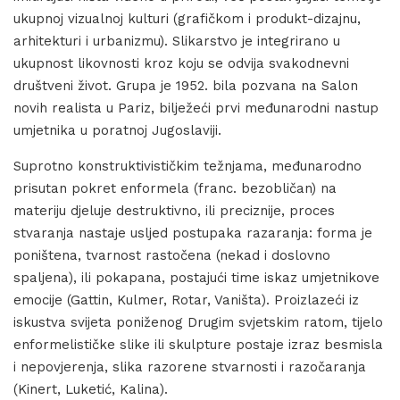
ukupnoj vizualnoj kulturi (grafičkom i produkt-dizajnu,
arhitekturi i urbanizmu). Slikarstvo je integrirano u
ukupnost likovnosti kroz koju se odvija svakodnevni
društveni život. Grupa je 1952. bila pozvana na Salon
novih realista u Pariz, bilježeći prvi međunarodni nastup
umjetnika u poratnoj Jugoslaviji.
Suprotno konstruktivističkim težnjama, međunarodno
prisutan pokret enformela (franc. bezobličan) na
materiju djeluje destruktivno, ili preciznije, proces
stvaranja nastaje usljed postupaka razaranja: forma je
poništena, tvarnost rastočena (nekad i doslovno
spaljena), ili pokapana, postajući time iskaz umjetnikove
emocije (Gattin, Kulmer, Rotar, Vaništa). Proizlazeći iz
iskustva svijeta poniženog Drugim svjetskim ratom, tijelo
enformelističke slike ili skulpture postaje izraz besmisla
i nepovjerenja, slika razorene stvarnosti i razočaranja
(Kinert, Luketić, Kalina).