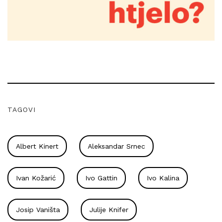
TAGOVI
Albert Kinert
Aleksandar Srnec
Ivan Kožarić
Ivo Gattin
Ivo Kalina
Josip Vaništa
Julije Knifer