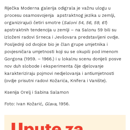
Riječka Moderna galerija odigrala je važnu ulogu u
procesu osamosvojenja apstraktnog jezika u zemlji,
organizirajući četiri smotre (
Saloni 54, 56, 59, 61
)
apstraktnih tendencija u zemlji – na Salonu 59 bili su
izloženi radovi Srneca i Jevšovara predstavljeni ovdje.
Posljednji od dvojice bio je član grupe umjetnika i
povjesničara umjetnosti koji su se okupili pod imenom
Gorgona (1959. – 1966.) i u lokalnu scenu donijeli posve
nov duh slobode i eksperimenta čije djelovanje
karakteriziraju pojmovi nedjelovanja i antiumjetnosti
(ovdje prisutni radovi Kožarića, Knifera i Vanište).
Ksenija Orelj i Sabina Salamon
Foto: Ivan Kožarić,
Glava
, 1956.