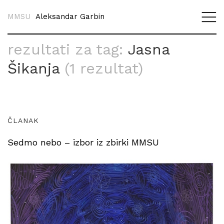
MMSU
Aleksandar Garbin
rezultati za tag:
Jasna
Šikanja
(1 rezultat)
ČLANAK
Sedmo nebo – izbor iz zbirki MMSU