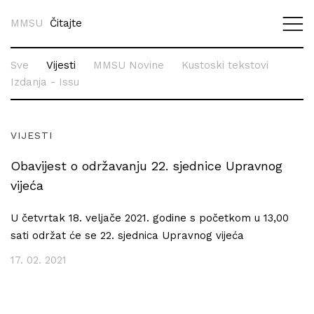
MMSU
Čitajte
Sve
Vijesti
MMSU Novine
Kustoski tekstovi
Izdanja - Issu
VIJESTI
Obavijest o održavanju 22. sjednice Upravnog
vijeća
U četvrtak 18. veljače 2021. godine s početkom u 13,00
sati održat će se 22. sjednica Upravnog vijeća
17. 02. 2021