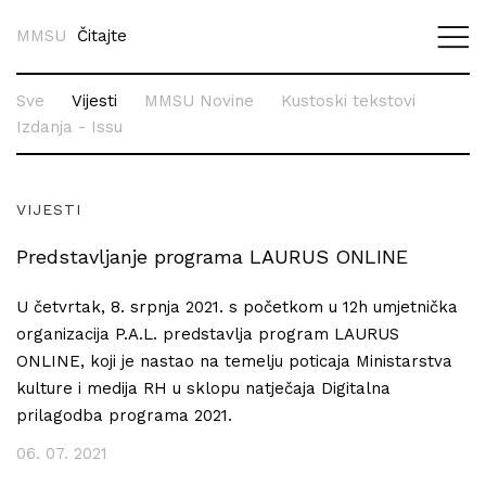
MMSU
Čitajte
Sve
Vijesti
MMSU Novine
Kustoski tekstovi
Izdanja - Issu
VIJESTI
Predstavljanje programa LAURUS ONLINE
U četvrtak, 8. srpnja 2021. s početkom u 12h umjetnička
organizacija P.A.L. predstavlja program LAURUS
ONLINE, koji je nastao na temelju poticaja Ministarstva
kulture i medija RH u sklopu natječaja Digitalna
prilagodba programa 2021.
06. 07. 2021