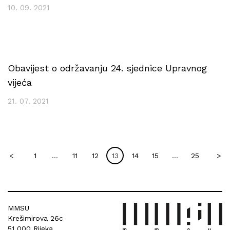
10. 09. 2021
Obavijest o održavanju 24. sjednice Upravnog
vijeća
21. 07. 2021
<
1
…
11
12
13
14
15
…
25
>
MMSU
Krešimirova 26c
51 000 Rijeka