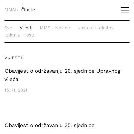
MMSU
Čitajte
Sve
Vijesti
MMSU Novine
Kustoski tekstovi
Izdanja - Issu
VIJESTI
Obavijest o održavanju 26. sjednice Upravnog
vijeća
15. 11. 2021
Obavijest o održavanju 25. sjednice