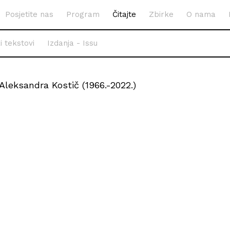
Posjetite nas
Program
Čitajte
Zbirke
O nama
i tekstovi
Izdanja - Issu
leksandra Kostič (1966.-2022.)