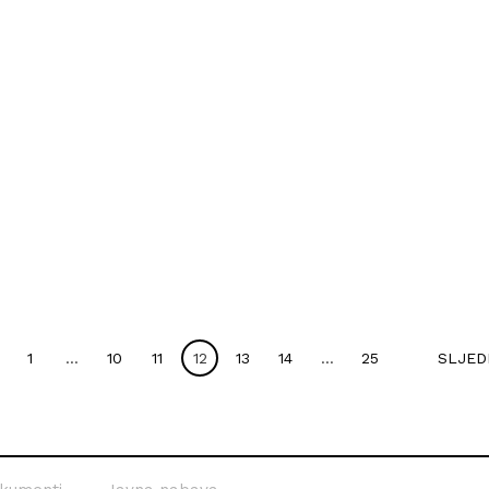
1
…
10
11
12
13
14
…
25
SLJED