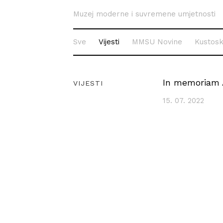
Muzej moderne i suvremene umjetnosti
Sve
Vijesti
MMSU Novine
Kustosk
In memoriam A
VIJESTI
15. 07. 2022