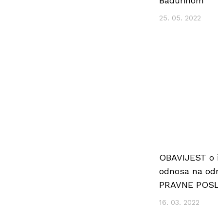
Badurinom
25. 05. 2022
OBAVIJEST o i
odnosa na od
PRAVNE POS
16. 03. 2022