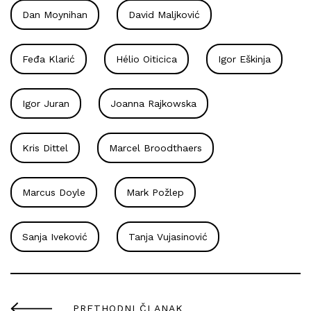
Dan Moynihan
David Maljković
Feđa Klarić
Hélio Oiticica
Igor Eškinja
Igor Juran
Joanna Rajkowska
Kris Dittel
Marcel Broodthaers
Marcus Doyle
Mark Požlep
Sanja Iveković
Tanja Vujasinović
PRETHODNI ČLANAK