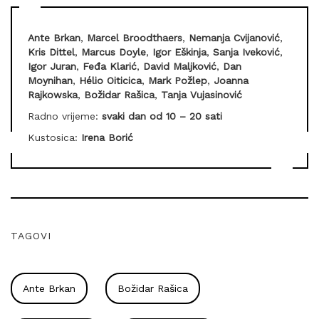
Ante Brkan
,
Marcel Broodthaers
,
Nemanja Cvijanović
,
Kris Dittel
,
Marcus Doyle
,
Igor Eškinja
,
Sanja Iveković
,
Igor Juran
,
Feđa Klarić
,
David Maljković
,
Dan
Moynihan
,
Hélio Oiticica
,
Mark Požlep
,
Joanna
Rajkowska
,
Božidar Rašica
,
Tanja Vujasinović
Radno vrijeme:
svaki dan od 10 – 20 sati
Kustosica:
Irena Borić
TAGOVI
Ante Brkan
Božidar Rašica