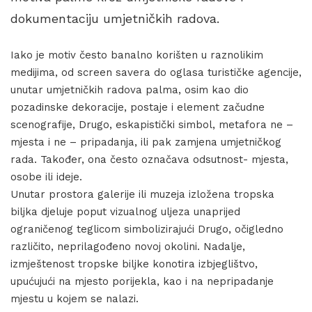
dokumentaciju umjetničkih radova.
Iako je motiv često banalno korišten u raznolikim
medijima, od screen savera do oglasa turističke agencije,
unutar umjetničkih radova palma, osim kao dio
pozadinske dekoracije, postaje i element začudne
scenografije, Drugo, eskapistički simbol, metafora ne –
mjesta i ne – pripadanja, ili pak zamjena umjetničkog
rada. Također, ona često označava odsutnost- mjesta,
osobe ili ideje.
Unutar prostora galerije ili muzeja izložena tropska
biljka djeluje poput vizualnog uljeza unaprijed
ograničenog teglicom simbolizirajući Drugo, očigledno
različito, neprilagođeno novoj okolini. Nadalje,
izmještenost tropske biljke konotira izbjeglištvo,
upućujući na mjesto porijekla, kao i na nepripadanje
mjestu u kojem se nalazi.