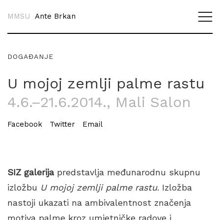
MMSU
Ante Brkan
DOGAĐANJE
U mojoj zemlji palme rastu
4.6.–21.6.2014.
, Mali Salon
Facebook
Twitter
Email
SIZ galerija
predstavlja međunarodnu skupnu
izložbu
U mojoj zemlji palme rastu
. Izložba
nastoji ukazati na ambivalentnost značenja
motiva palme kroz umjetničke radove i