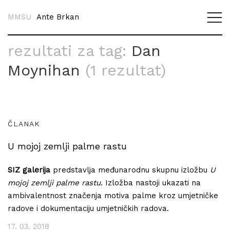
MMSU
Ante Brkan
rezultati za tag:
Dan
Moynihan
(1 rezultat)
ČLANAK
U mojoj zemlji palme rastu
SIZ galerija
predstavlja međunarodnu skupnu izložbu
U
mojoj zemlji palme rastu
. Izložba nastoji ukazati na
ambivalentnost značenja motiva palme kroz umjetničke
radove i dokumentaciju umjetničkih radova.
17. 03. 2018