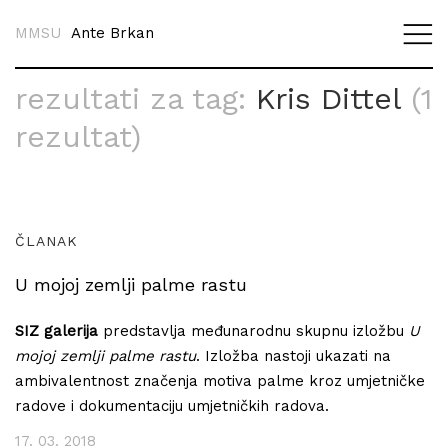
MMSU
Ante Brkan
rezultati za tag:
Kris Dittel
(1
rezultat)
ČLANAK
U mojoj zemlji palme rastu
SIZ galerija
predstavlja međunarodnu skupnu izložbu
U
mojoj zemlji palme rastu
. Izložba nastoji ukazati na
ambivalentnost značenja motiva palme kroz umjetničke
radove i dokumentaciju umjetničkih radova.
17. 03. 2018