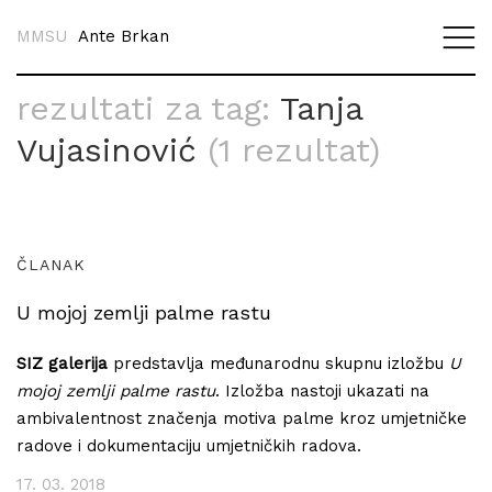
MMSU
Ante Brkan
rezultati za tag:
Tanja
Vujasinović
(1 rezultat)
ČLANAK
U mojoj zemlji palme rastu
SIZ galerija
predstavlja međunarodnu skupnu izložbu
U
mojoj zemlji palme rastu
. Izložba nastoji ukazati na
ambivalentnost značenja motiva palme kroz umjetničke
radove i dokumentaciju umjetničkih radova.
17. 03. 2018