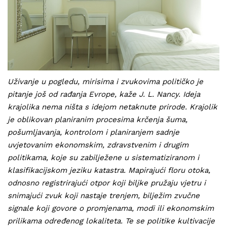
Uživanje u pogledu, mirisima i zvukovima političko je
pitanje još od rađanja Evrope, kaže J. L. Nancy. Ideja
krajolika nema ništa s idejom netaknute prirode. Krajolik
je oblikovan planiranim procesima krčenja šuma,
pošumljavanja, kontrolom i planiranjem sadnje
uvjetovanim ekonomskim, zdravstvenim i drugim
politikama, koje su zabilježene u sistematiziranom i
klasifikacijskom jeziku katastra. Mapirajući floru otoka,
odnosno registrirajući otpor koji biljke pružaju vjetru i
snimajući zvuk koji nastaje trenjem, bilježim zvučne
signale koji govore o promjenama, modi ili ekonomskim
prilikama određenog lokaliteta. Te se politike kultivacije