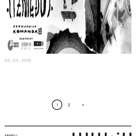
05. 04. 2018
1
2
>
MMSU