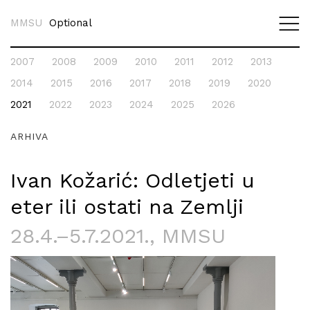
MMSU
Optional
2007
2008
2009
2010
2011
2012
2013
Nema aktualnih izložbi.
Nema izložbi u najavi.
2014
2015
2016
2017
2018
2019
2020
2021
2022
2023
2024
2025
2026
ARHIVA
Ivan Kožarić: Odletjeti u
eter ili ostati na Zemlji
28.4.–5.7.2021.
, MMSU