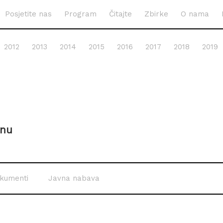
Posjetite nas
Program
Čitajte
Zbirke
O nama
2012
2013
2014
2015
2016
2017
2018
2019
inu
kumenti
Javna nabava