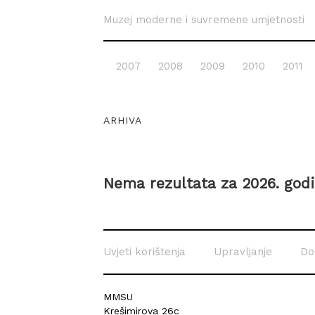
Muzej moderne i suvremene umjetnosti
2007
2008
2009
2010
2011
ARHIVA
Nema rezultata za 2026. god
Uvjeti korištenja
Upravljanje
Do
MMSU
Krešimirova 26c