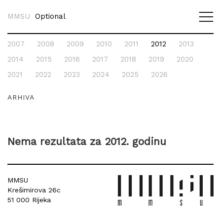
MMSU
Optional
2007
2008
2009
2010
2011
2012
2013
Nema aktualnih izložbi.
Nema izložbi u najavi.
2014
2015
2016
2017
2018
2019
2020
2021
2022
2023
2024
2025
2026
ARHIVA
Nema rezultata za 2012. godinu
MMSU
Krešimirova 26c
51 000 Rijeka