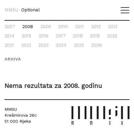
MMSU
Optional
2007
2008
2009
2010
2011
2012
2013
Nema aktualnih izložbi.
Nema izložbi u najavi.
2014
2015
2016
2017
2018
2019
2020
2021
2022
2023
2024
2025
2026
ARHIVA
Nema rezultata za 2008. godinu
MMSU
Krešimirova 26c
51 000 Rijeka