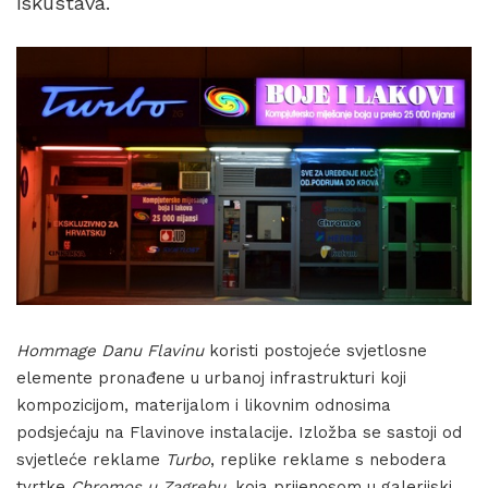
iskustava.
Hommage Danu Flavinu
koristi postojeće svjetlosne
elemente pronađene u urbanoj infrastrukturi koji
kompozicijom, materijalom i likovnim odnosima
podsjećaju na Flavinove instalacije. Izložba se sastoji od
svjetleće reklame
Turbo
, replike reklame s nebodera
tvrtke
Chromos u Zagrebu
, koja prijenosom u galerijski