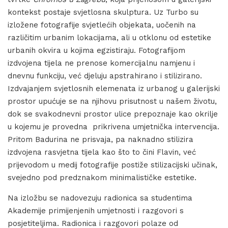
kontekst postaje svjetlosna skulptura. Uz Turbo su
izložene fotografije svjetlećih objekata, uočenih na
različitim urbanim lokacijama, ali u otklonu od estetike
urbanih okvira u kojima egzistiraju. Fotografijom
izdvojena tijela ne prenose komercijalnu namjenu i
dnevnu funkciju, već djeluju apstrahirano i stilizirano.
Izdvajanjem svjetlosnih elemenata iz urbanog u galerijski
prostor upućuje se na njihovu prisutnost u našem životu,
dok se svakodnevni prostor ulice prepoznaje kao okrilje
u kojemu je provedna prikrivena umjetnička intervencija.
Pritom Badurina ne prisvaja, pa naknadno stilizira
izdvojena rasvjetna tijela kao što to čini Flavin, već
prijevodom u medij fotografije postiže stilizacijski učinak,
svejedno pod predznakom minimalističke estetike.
Na izložbu se nadovezuju radionica sa studentima
Akademije primijenjenih umjetnosti i razgovori s
posjetiteljima. Radionica i razgovori polaze od