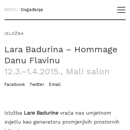
MMSU
Događanja
IZLOŽBA
Lara Badurina – Hommage
Danu Flavinu
12.3.–1.4.2015.
, Mali salon
Facebook
Twitter
Email
Izložba
Lare Badurine
vraća nas umjetnom
svjetlu kao generatoru promjenjivih prostornih