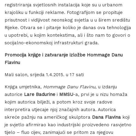
registriranja svjetlosnih instalacija koje su u urbanom
krajoliku u funkciji reklame. Fotografijom se propituje
prisutnost i vidljivost neonskog svjetla u u širem središtu
Rijeke. Otvara se i pitanje koliko je danas ova tehnologija
u upotrebi, u kojim kontekstima, ali i što nam to govori o
socijalno-ekonomskoj infrastrukturi grada.
Promocija knjige i zatvaranje izložbe Hommage Danu
Flavinu
Mali salon, srijeda 1.4.2015. u 17 sati
Knjiga umjetnika,
Hommage Danu Flavinu
, u izdanju
autorice
Lare Badurine
i
MMSU
-a, prvi je u nizu homaža
kojim autorica bilježi, a potom kroz svoje radove
interpretira utjecaje njoj značajnih autora. Autorica
skreće pažnju na američkog skulptora
Dana Flavina
koji
je svjetlo afirmirao kao industrijski proizvedeno rasvjetno
tijelo – fluo cijev, zanimajući se pritom za njegovu