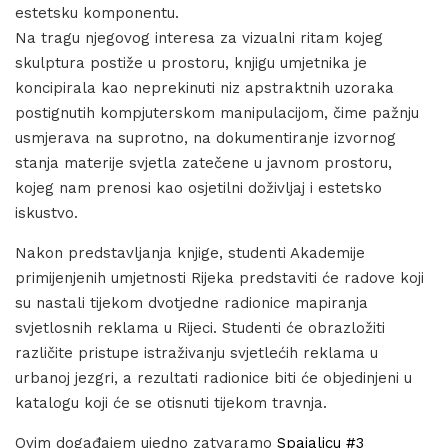
estetsku komponentu.
Na tragu njegovog interesa za vizualni ritam kojeg
skulptura postiže u prostoru, knjigu umjetnika je
koncipirala kao neprekinuti niz apstraktnih uzoraka
postignutih kompjuterskom manipulacijom, čime pažnju
usmjerava na suprotno, na dokumentiranje izvornog
stanja materije svjetla zatečene u javnom prostoru,
kojeg nam prenosi kao osjetilni doživljaj i estetsko
iskustvo.
Nakon predstavljanja knjige, studenti Akademije
primijenjenih umjetnosti Rijeka predstaviti će radove koji
su nastali tijekom dvotjedne radionice mapiranja
svjetlosnih reklama u Rijeci. Studenti će obrazložiti
različite pristupe istraživanju svjetlećih reklama u
urbanoj jezgri, a rezultati radionice biti će objedinjeni u
katalogu koji će se otisnuti tijekom travnja.
Ovim događajem ujedno zatvaramo
Spajalicu #3