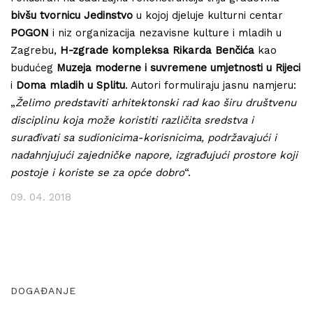
bivšu tvornicu Jedinstvo
u kojoj djeluje kulturni centar
POGON
i niz organizacija nezavisne kulture i mladih u
Zagrebu,
H-zgrade kompleksa Rikarda Benčića
kao
budućeg
Muzeja moderne i suvremene umjetnosti u Rijeci
i
Doma mladih u Splitu
. Autori formuliraju jasnu namjeru:
„
Želimo predstaviti arhitektonski rad kao širu društvenu
disciplinu koja može koristiti različita sredstva i
surađivati sa sudionicima-korisnicima, podržavajući i
nadahnjujući zajedničke napore, izgrađujući prostore koji
postoje i koriste se za opće dobro
“.
09. 04. 2018
DOGAĐANJE