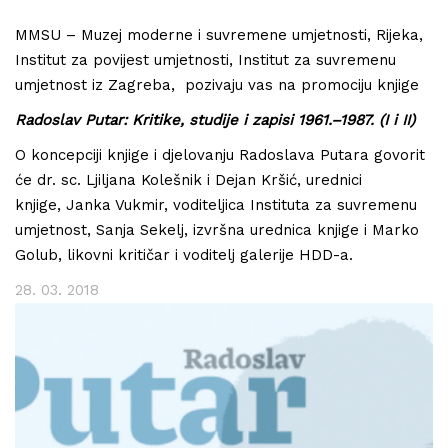
MMSU – Muzej moderne i suvremene umjetnosti, Rijeka,
Institut za povijest umjetnosti, Institut za suvremenu
umjetnost iz Zagreba, pozivaju vas na promociju knjige
Radoslav Putar: Kritike, studije i zapisi 1961.–1987. (I i II)
O koncepciji knjige i djelovanju Radoslava Putara govorit
će dr. sc. Ljiljana Kolešnik i Dejan Kršić, urednici
knjige, Janka Vukmir, voditeljica Instituta za suvremenu
umjetnost, Sanja Sekelj, izvršna urednica knjige i Marko
Golub, likovni kritičar i voditelj galerije HDD-a.
28. 03. 2018