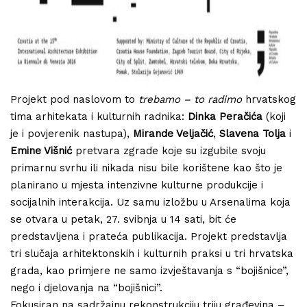
Projekt pod naslovom to
trebamo – to radimo
hrvatskog
tima arhitekata i kulturnih radnika:
Dinka Peračića
(koji
je i povjerenik nastupa),
Mirande Veljačić
,
Slavena Tolja
i
Emine Višnić
pretvara zgrade koje su izgubile svoju
primarnu svrhu ili nikada nisu bile korištene kao što je
planirano u mjesta intenzivne kulturne produkcije i
socijalnih interakcija. Uz samu izložbu u Arsenalima koja
se otvara u petak, 27. svibnja u 14 sati, bit će
predstavljena i prateća publikacija. Projekt predstavlja
tri slučaja arhitektonskih i kulturnih praksi u tri hrvatska
grada, kao primjere ne samo izvještavanja s “bojišnice”,
nego i djelovanja na “bojišnici”.
Fokusiran na sadržajnu rekonstrukciju triju građevina –