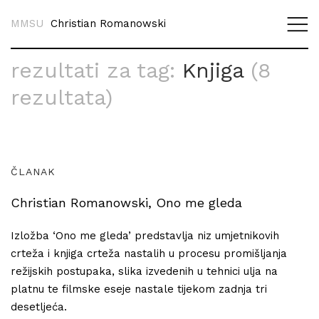
MMSU
Christian Romanowski
rezultati za tag:
Knjiga
(8
rezultata)
ČLANAK
Christian Romanowski, Ono me gleda
Izložba ‘Ono me gleda’ predstavlja niz umjetnikovih
crteža i knjiga crteža nastalih u procesu promišljanja
režijskih postupaka, slika izvedenih u tehnici ulja na
platnu te filmske eseje nastale tijekom zadnja tri
desetljeća.