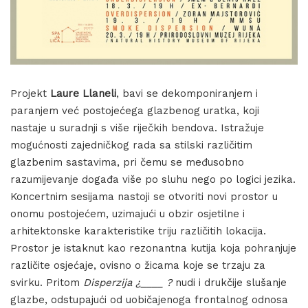
Projekt
Laure Llaneli
, bavi se dekomponiranjem i
paranjem već postojećega glazbenog uratka, koji
nastaje u suradnji s više riječkih bendova. Istražuje
mogućnosti zajedničkog rada sa stilski različitim
glazbenim sastavima, pri čemu se međusobno
razumijevanje događa više po sluhu nego po logici jezika.
Koncertnim sesijama nastoji se otvoriti novi prostor u
onomu postojećem, uzimajući u obzir osjetilne i
arhitektonske karakteristike triju različitih lokacija.
Prostor je istaknut kao rezonantna kutija koja pohranjuje
različite osjećaje, ovisno o žicama koje se trzaju za
svirku. Pritom
Disperzija ¿____ ?
nudi i drukčije slušanje
glazbe, odstupajući od uobičajenoga frontalnog odnosa