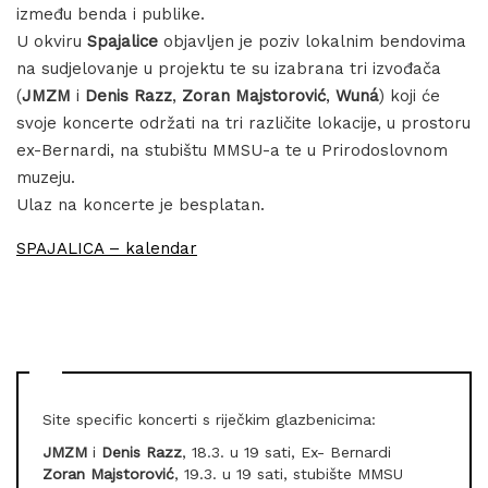
između benda i publike.
U okviru
Spajalice
objavljen je poziv lokalnim bendovima
na sudjelovanje u projektu te su izabrana tri izvođača
(
JMZM
i
Denis Razz
,
Zoran Majstorović
,
Wuná
) koji će
svoje koncerte održati na tri različite lokacije, u prostoru
ex-Bernardi, na stubištu MMSU-a te u Prirodoslovnom
muzeju.
Ulaz na koncerte je besplatan.
SPAJALICA – kalendar
Site specific koncerti s riječkim glazbenicima:
JMZM
i
Denis Razz
, 18.3. u 19 sati, Ex- Bernardi
Zoran Majstorović
, 19.3. u 19 sati, stubište MMSU