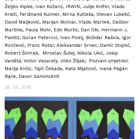
Željko Kipke, Ivan Kožarić, IRWIN, Julije Knifer, Vlado
Kristl, Ferdinand Kulmer, Mirna Kutleša, Stevan Luketić,
David Maljković, Marijan Molnar, Vlado Martek, Dalibor
Martinis, Paula Muhr, Edo Murtić, Dan Oki, Hermann J.
Painitz, Goran Petercol, Ivan Picelj, Božidar Rašica, Igor
Rončević, Franc Rotar, Aleksandar Srnec, Damir Stojnić,
Robert Šimrak, Miroslav Šutej, Nikola Ukić, Josip
Vaništa, Victor Vasarely, Vilko Žiljak; Pozvani umjetnici:
Marija Ančić, Tajči Čekada, Kata Mijatović, Ivana Pegan
Baće, Davor Sanvincenti
29. 03. 2018