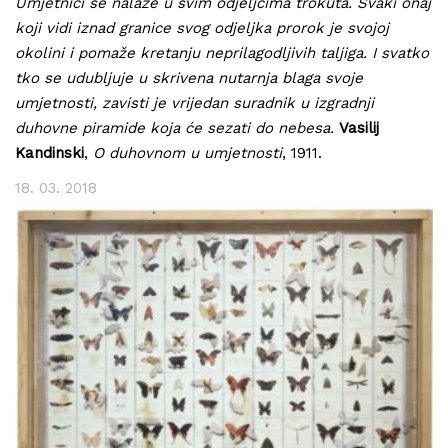
Umjetnici se nalaze u svim odjeljcima trokuta. Svaki onaj
koji vidi iznad granice svog odjeljka prorok je svojoj
okolini i pomaže kretanju neprilagodljivih taljiga. I svatko
tko se udubljuje u skrivena nutarnja blaga svoje
umjetnosti, zavisti je vrijedan suradnik u izgradnji
duhovne piramide koja će sezati do nebesa.
Vasilij
Kandinski
,
O duhovnom u umjetnosti
, 1911.
18. 03. 2018