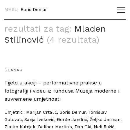
MMSU
Boris Demur
rezultati za tag:
Mladen
Stilinović
(4 rezultata)
ČLANAK
Tijelo u akciji – performativne prakse u
fotografiji i videu iz fundusa Muzeja moderne i
suvremene umjetnosti
Umjetnici: Marijan Crtalić, Boris Demur, Tomislav
Gotovac, Sanja Iveković, Đorđe Jandrić, Željko Jerman,
Zlatko Kutnjak, Dalibor Martinis, Dan Oki, Neli Ružić,