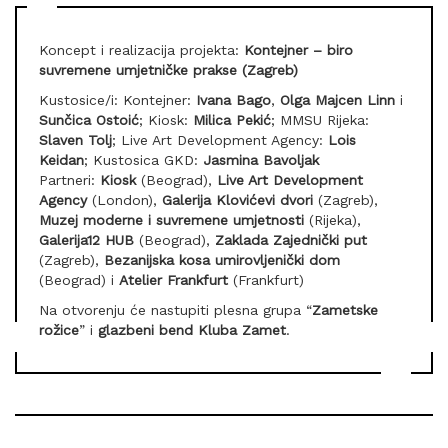
Koncept i realizacija projekta:
Kontejner – biro
suvremene umjetničke prakse (Zagreb)
Kustosice/i: Kontejner:
Ivana Bago
,
Olga Majcen Linn
i
Sunčica Ostoić
; Kiosk:
Milica Pekić
; MMSU Rijeka:
Slaven Tolj
; Live Art Development Agency:
Lois
Keidan
; Kustosica GKD:
Jasmina Bavoljak
Partneri:
Kiosk
(Beograd),
Live Art Development
Agency
(London),
Galerija Klovićevi dvori
(Zagreb),
Muzej moderne i suvremene umjetnosti
(Rijeka),
Galerija12 HUB
(Beograd),
Zaklada Zajednički put
(Zagreb),
Bezanijska kosa umirovljenički dom
(Beograd) i
Atelier Frankfurt
(Frankfurt)
Na otvorenju će nastupiti plesna grupa “
Zametske
rožice
” i
glazbeni bend
Kluba Zamet
.