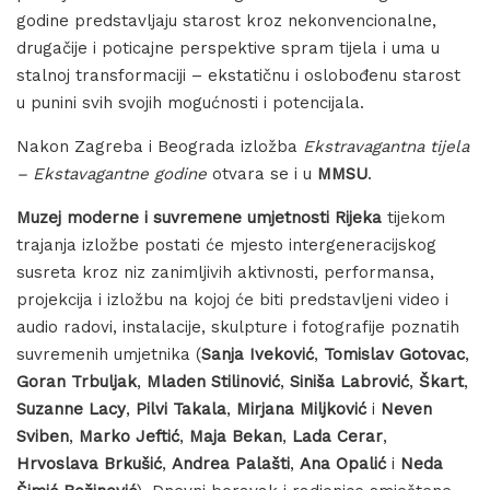
godine predstavljaju starost kroz nekonvencionalne,
drugačije i poticajne perspektive spram tijela i uma u
stalnoj transformaciji – ekstatičnu i oslobođenu starost
u punini svih svojih mogućnosti i potencijala.
Nakon Zagreba i Beograda izložba
Ekstravagantna tijela
– Ekstavagantne godine
otvara se i u
MMSU
.
Muzej moderne i suvremene umjetnosti Rijeka
tijekom
trajanja izložbe postati će mjesto intergeneracijskog
susreta kroz niz zanimljivih aktivnosti, performansa,
projekcija i izložbu na kojoj će biti predstavljeni video i
audio radovi, instalacije, skulpture i fotografije poznatih
suvremenih umjetnika (
Sanja Iveković
,
Tomislav Gotovac
,
Goran Trbuljak
,
Mladen Stilinović
,
Siniša Labrović
,
Škart
,
Suzanne Lacy
,
Pilvi Takala
,
Mirjana Miljković
i
Neven
Sviben
,
Marko Jeftić
,
Maja Bekan
,
Lada Cerar
,
Hrvoslava Brkušić
,
Andrea Palašti
,
Ana Opalić
i
Neda