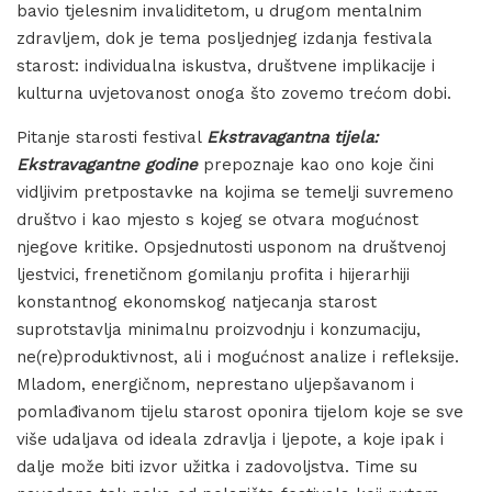
bavio tjelesnim invaliditetom, u drugom mentalnim
zdravljem, dok je tema posljednjeg izdanja festivala
starost: individualna iskustva, društvene implikacije i
kulturna uvjetovanost onoga što zovemo trećom dobi.
Pitanje starosti festival
Ekstravagantna tijela:
Ekstravagantne godine
prepoznaje kao ono koje čini
vidljivim pretpostavke na kojima se temelji suvremeno
društvo i kao mjesto s kojeg se otvara mogućnost
njegove kritike. Opsjednutosti usponom na društvenoj
ljestvici, frenetičnom gomilanju profita i hijerarhiji
konstantnog ekonomskog natjecanja starost
suprotstavlja minimalnu proizvodnju i konzumaciju,
ne(re)produktivnost, ali i mogućnost analize i refleksije.
Mladom, energičnom, neprestano uljepšavanom i
pomlađivanom tijelu starost oponira tijelom koje se sve
više udaljava od ideala zdravlja i ljepote, a koje ipak i
dalje može biti izvor užitka i zadovoljstva. Time su