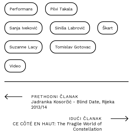
Performans
Pilvi Takala
Sanja Iveković
Siniša Labrović
Škart
Suzanne Lacy
Tomislav Gotovac
Video
PRETHODNI ČLANAK
Jadranka Kosorčić - Blind Date, Rijeka
2013/14
IDUĆI ČLANAK
CE CÔTÉ EN HAUT: The Fragile World of
Constellation