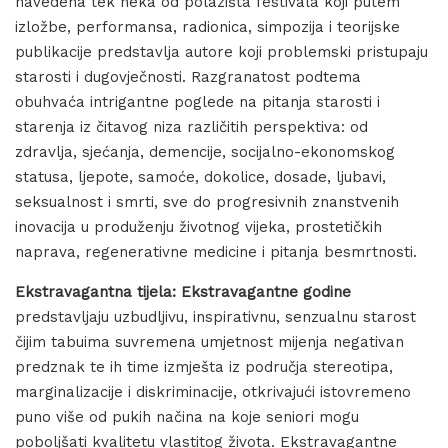
navedena tek neka od polazišta festivala koji putem
izložbe, performansa, radionica, simpozija i teorijske
publikacije predstavlja autore koji problemski pristupaju
starosti i dugovječnosti. Razgranatost podtema
obuhvaća intrigantne poglede na pitanja starosti i
starenja iz čitavog niza različitih perspektiva: od
zdravlja, sjećanja, demencije, socijalno-ekonomskog
statusa, ljepote, samoće, dokolice, dosade, ljubavi,
seksualnost i smrti, sve do progresivnih znanstvenih
inovacija u produženju životnog vijeka, prostetičkih
naprava, regenerativne medicine i pitanja besmrtnosti.
Ekstravagantna tijela: Ekstravagantne godine
predstavljaju uzbudljivu, inspirativnu, senzualnu starost
čijim tabuima suvremena umjetnost mijenja negativan
predznak te ih time izmješta iz područja stereotipa,
marginalizacije i diskriminacije, otkrivajući istovremeno
puno više od pukih načina na koje seniori mogu
poboljšati kvalitetu vlastitog života. Ekstravagantne