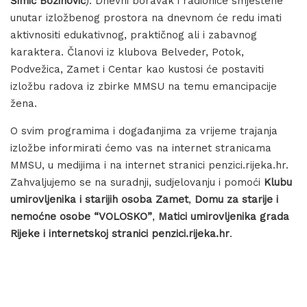
Šimić Božinović
). Dnevni boravak i radionice smještene
unutar izložbenog prostora na dnevnom će redu imati
aktivnositi edukativnog, praktičnog ali i zabavnog
karaktera. Članovi iz klubova Belveder, Potok,
Podvežica, Zamet i Centar kao kustosi će postaviti
izložbu radova iz zbirke MMSU na temu emancipacije
žena.
O svim programima i događanjima za vrijeme trajanja
izložbe informirati ćemo vas na internet stranicama
MMSU, u medijima i na internet stranici penzici.rijeka.hr.
Zahvaljujemo se na suradnji, sudjelovanju i pomoći
Klubu
umirovljenika i starijih osoba Zamet
,
Domu za starije i
nemoćne osobe “VOLOSKO”
,
Matici umirovljenika grada
Rijeke i internetskoj stranici penzici.rijeka.hr
.