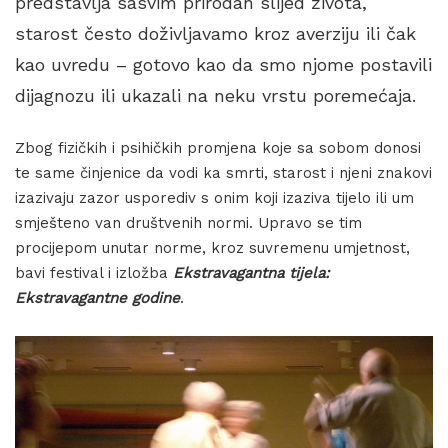
predstavlja sasvim prirodan slijed života,
starost često doživljavamo kroz averziju ili čak
kao uvredu – gotovo kao da smo njome postavili
dijagnozu ili ukazali na neku vrstu poremećaja.
Zbog fizičkih i psihičkih promjena koje sa sobom donosi
te same činjenice da vodi ka smrti, starost i njeni znakovi
izazivaju zazor usporediv s onim koji izaziva tijelo ili um
smješteno van društvenih normi. Upravo se tim
procijepom unutar norme, kroz suvremenu umjetnost,
bavi festival i izložba
Ekstravagantna tijela:
Ekstravagantne godine
.