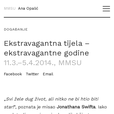
MMSU
Ana Opalić
DOGAĐANJE
Ekstravagantna tijela –
ekstravagantne godine
11.3.–5.4.2014.
, MMSU
Facebook
Twitter
Email
„
Svi žele dug život, ali nitko ne bi htio biti
star!
“, poznata je misao
Jonathana Swifta
. Iako