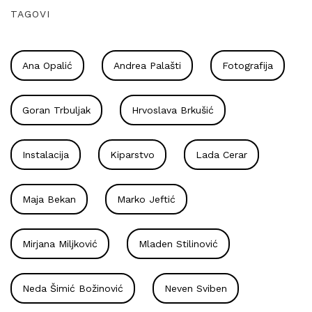
TAGOVI
Ana Opalić
Andrea Palašti
Fotografija
Goran Trbuljak
Hrvoslava Brkušić
Instalacija
Kiparstvo
Lada Cerar
Maja Bekan
Marko Jeftić
Mirjana Miljković
Mladen Stilinović
Neda Šimić Božinović
Neven Sviben