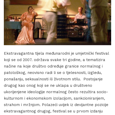
Ekstravagantna tijela međunarodni je umjetnički festival
koji se od 2007. održava svake tri godine, a tematizira
načine na koje društvo određuje granice normalnog i
patološkog, neovisno radi li se o tjelesnosti, izgledu,
ponašanju, seksualnosti ili životnom stilu. Postojanje
drugog kao onog koji se ne uklapa u društveno
ukorijenjene ideologije normalnog često rezultira socio-
kulturnom i ekonomskom izolacijom, sankcioniranjem,
strahom i mržnjom. Polazeći uvijek iz devijantne pozicije
ekstravagantnog drugog, festival se u prvom izdanju