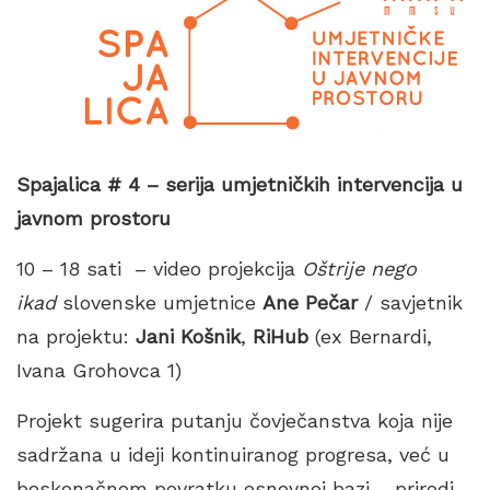
Spajalica # 4 – serija umjetničkih intervencija u
javnom prostoru
10 – 18 sati – video projekcija
Oštrije nego
ikad
slovenske umjetnice
Ane Pečar
/ savjetnik
na projektu:
Jani Košnik
,
RiHub
(ex Bernardi,
Ivana Grohovca 1)
Projekt sugerira putanju čovječanstva koja nije
sadržana u ideji kontinuiranog progresa, već u
beskonačnom povratku osnovnoj bazi – prirodi.