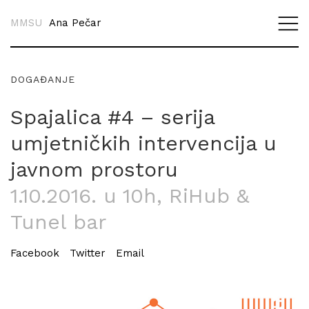
MMSU
Ana Pečar
DOGAĐANJE
Spajalica #4 – serija
umjetničkih intervencija u
javnom prostoru
1.10.2016. u 10h
, RiHub &
Tunel bar
Facebook
Twitter
Email