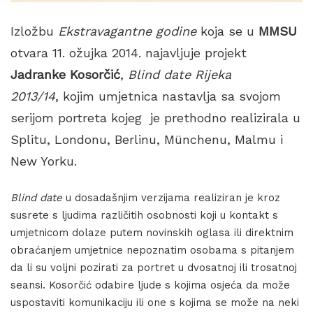
Izložbu
Ekstravagantne godine
koja se u
MMSU
otvara 11. ožujka 2014. najavljuje projekt
Jadranke Kosorčić
,
Blind date Rijeka
2013/14
, kojim umjetnica nastavlja sa svojom
serijom portreta kojeg je prethodno realizirala u
Splitu, Londonu, Berlinu, Münchenu, Malmu i
New Yorku.
Blind date
u dosadašnjim verzijama realiziran je kroz
susrete s ljudima različitih osobnosti koji u kontakt s
umjetnicom dolaze putem novinskih oglasa ili direktnim
obraćanjem umjetnice nepoznatim osobama s pitanjem
da li su voljni pozirati za portret u dvosatnoj ili trosatnoj
seansi. Kosorčić odabire ljude s kojima osjeća da može
uspostaviti komunikaciju ili one s kojima se može na neki