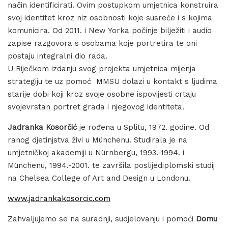
način identificirati. Ovim postupkom umjetnica konstruira
svoj identitet kroz niz osobnosti koje susreće i s kojima
komunicira. Od 2011. i New Yorka počinje bilježiti i audio
zapise razgovora s osobama koje portretira te oni
postaju integralni dio rada.
U Riječkom izdanju svog projekta umjetnica mijenja
strategiju te uz pomoć MMSU dolazi u kontakt s ljudima
starije dobi koji kroz svoje osobne ispovijesti crtaju
svojevrstan portret grada i njegovog identiteta.
Jadranka Kosorčić
je rođena u Splitu, 1972. godine. Od
ranog djetinjstva živi u Münchenu. Studirala je na
umjetničkoj akademiji u Nürnbergu, 1993.-1994. i
Münchenu, 1994.-2001. te završila poslijediplomski studij
na Chelsea College of Art and Design u Londonu.
www.jadrankakosorcic.com
Zahvaljujemo se na suradnji, sudjelovanju i pomoći
Domu