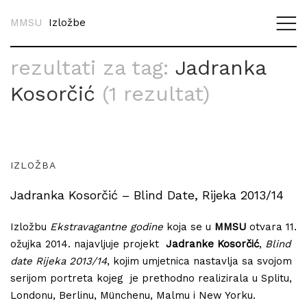
MMSU
Izložbe
rezultati za tag:
Jadranka
Kosorčić
(1 rezultat)
IZLOŽBA
Jadranka Kosorčić – Blind Date, Rijeka 2013/14
Izložbu
Ekstravagantne godine
koja se u
MMSU
otvara 11.
ožujka 2014. najavljuje projekt
Jadranke Kosorčić
,
Blind
date Rijeka 2013/14
, kojim umjetnica nastavlja sa svojom
serijom portreta kojeg je prethodno realizirala u Splitu,
Londonu, Berlinu, Münchenu, Malmu i New Yorku.