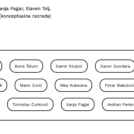
anja Pagar, Slaven Tolj,
(konceptualna razrada)
Boris Šitum
Damir Stojnić
Davor Dundara
k
Marin Zorić
Nika Rukavina
Petar Đakulovi
Tomislav Ćurković
Vanja Pagar
Vedran Perko