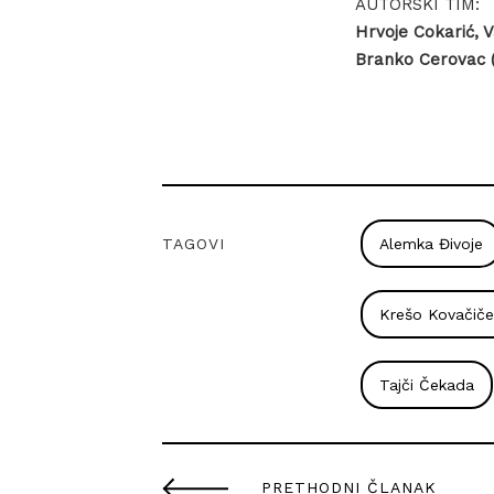
AUTORSKI TIM:
Hrvoje Cokarić, V
Branko Cerovac 
TAGOVI
Alemka Đivoje
Krešo Kovačiče
Tajči Čekada
PRETHODNI ČLANAK