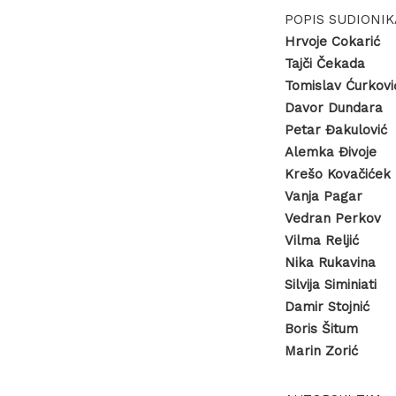
POPIS SUDIONIK
Hrvoje Cokarić
Tajči Čekada
Tomislav Ćurkovi
Davor Dundara
Petar Đakulović
Alemka Đivoje
Krešo Kovačićek
Vanja Pagar
Vedran Perkov
Vilma Reljić
Nika Rukavina
Silvija Siminiati
Damir Stojnić
Boris Šitum
Marin Zorić