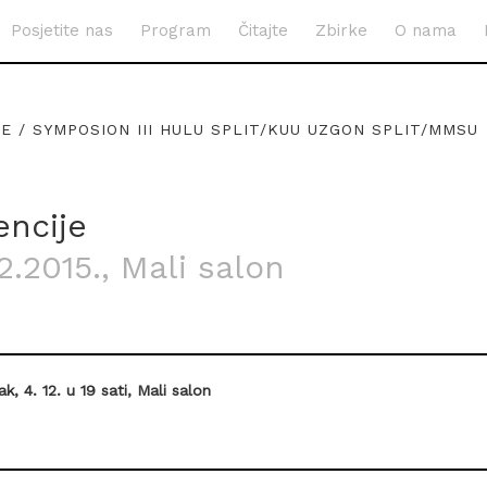
Posjetite nas
Program
Čitajte
Zbirke
O nama
E / SYMPOSION III HULU SPLIT/KUU UZGON SPLIT/MMSU
encije
12.2015.
, Mali salon
ak, 4. 12. u 19 sati, Mali salon