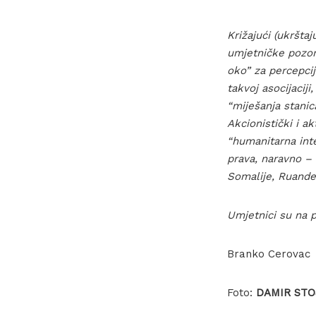
Križajući (ukršt
umjetničke pozor
oko” za percepcij
takvoj asocijacij
“miješanja stanic
Akcionistički i a
“humanitarna inte
prava, naravno – 
Somalije, Ruande
Umjetnici su na
Branko Cerovac
Foto:
DAMIR STO