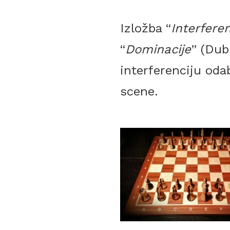
Izložba “
Interferen
“
Dominacije
” (Dub
interferenciju oda
scene.