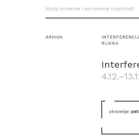
Muzej moderne i suvremene umjetnosti
ARHIVA
INTERFERENCIJ
RIJEKA
Interfer
4.12.–13.
otvorenje:
pet