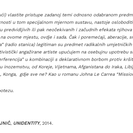
ajući) vlastite pristupe zadanoj temi odnosno odabranom pred
nosti u tom specijalnom mjernom sustavu, nastoje osloboditi, 
u predvidljivih ili pak neočekivanih i začudnih efekata njihova
i, na ovome mjestu, ovdje i sada. Čak i poremećaji, aberacije, s
a” (radio stanica) legitiman su predmet radikalnih umjetničkih i
ktivistički angažirane artiste upućujem na osebujnu upotrebu 
rferencija” u kombinaciji s deklarativnom borbom protiv kršit
u inozemstvu, od Koreje, Vijetnama, Afganistana do Iraka, Libije
, Konga, gdje sve ne? Kao u romanu Johna Le Carrea “Missio
 potezu.
JNIĆ
,
UNIDENTITY
, 2014.