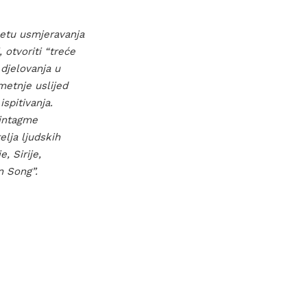
metu usmjeravanja
otvoriti “treće
 djelovanja u
metnje uslijed
spitivanja.
sintagme
elja ljudskih
, Sirije,
n Song”.