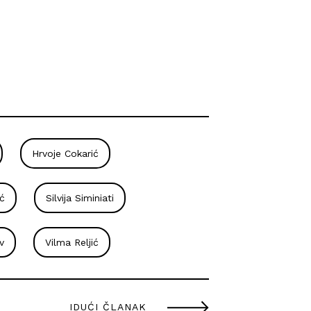
Hrvoje Cokarić
ć
Silvija Siminiati
v
Vilma Reljić
IDUĆI ČLANAK