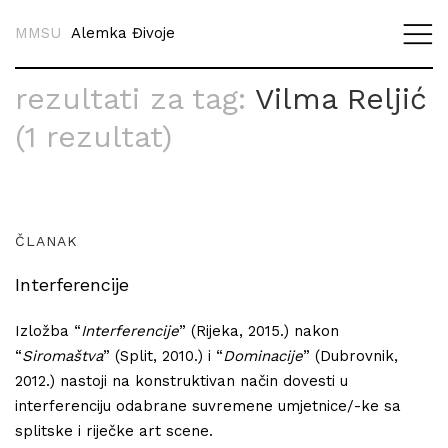
MMSU
Alemka Đivoje
rezultati za tag:
Vilma Reljić
(1 rezultat)
ČLANAK
Interferencije
Izložba “
Interferencije
” (Rijeka, 2015.) nakon
“
Siromaštva
” (Split, 2010.) i “
Dominacije
” (Dubrovnik,
2012.) nastoji na konstruktivan način dovesti u
interferenciju odabrane suvremene umjetnice/-ke sa
splitske i riječke art scene.