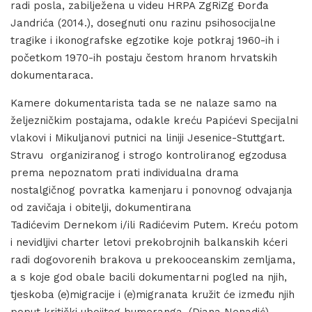
radi posla, zabilježena u videu HRPA ZgRiZg Đorđa
Jandrića (2014.), dosegnuti onu razinu psihosocijalne
tragike i ikonografske egzotike koje potkraj 1960-ih i
početkom 1970-ih postaju čestom hranom hrvatskih
dokumentaraca.
Kamere dokumentarista tada se ne nalaze samo na
željezničkim postajama, odakle kreću Papićevi Specijalni
vlakovi i Mikuljanovi putnici na liniji Jesenice-Stuttgart.
Stravu organiziranog i strogo kontroliranog egzodusa
prema nepoznatom prati individualna drama
nostalgičnog povratka kamenjaru i ponovnog odvajanja
od zavičaja i obitelji, dokumentirana
Tadićevim Dernekom i/ili Radićevim Putem. Kreću potom
i nevidljivi charter letovi prekobrojnih balkanskih kćeri
radi dogovorenih brakova u prekooceanskim zemljama,
a s koje god obale bacili dokumentarni pogled na njih,
tjeskoba (e)migracije i (e)migranata kružit će između njih
poput kritički ubojitog bumeranga. (Diana Nenadić)