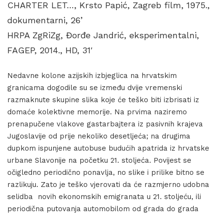
CHARTER LET…, Krsto Papić, Zagreb film, 1975.,
dokumentarni, 26’
HRPA ZgRiZg, Đorđe Jandrić, eksperimentalni,
FAGEP, 2014., HD, 31′
Nedavne kolone azijskih izbjeglica na hrvatskim
granicama dogodile su se između dvije vremenski
razmaknute skupine slika koje će teško biti izbrisati iz
domaće kolektivne memorije. Na prvima naziremo
prenapučene vlakove gastarbajtera iz pasivnih krajeva
Jugoslavije od prije nekoliko desetljeća; na drugima
dupkom ispunjene autobuse budućih apatrida iz hrvatske
urbane Slavonije na početku 21. stoljeća. Povijest se
očigledno periodično ponavlja, no slike i prilike bitno se
razlikuju. Zato je teško vjerovati da će razmjerno udobna
selidba novih ekonomskih emigranata u 21. stoljeću, ili
periodična putovanja automobilom od grada do grada