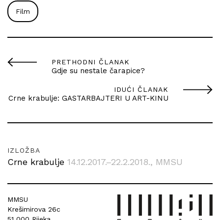
Film
PRETHODNI ČLANAK
Gdje su nestale čarapice?
IDUĆI ČLANAK
Crne krabulje: GASTARBAJTERI U ART-KINU
IZLOŽBA
Crne krabulje
14.12.2017.–22.2.2018.
, MMSU
MMSU
Krešimirova 26c
51 000 Rijeka