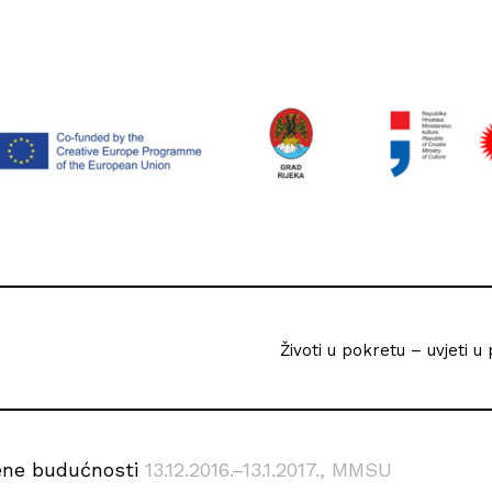
Životi u pokretu – uvjeti 
jene budućnosti
13.12.2016.–13.1.2017.
, MMSU