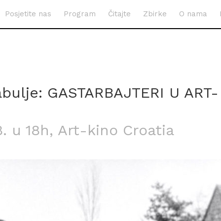
Posjetite nas
Program
Čitajte
Zbirke
O nama
abulje: GASTARBAJTERI U ART-
8. u 18h
, Art-kino Croatia