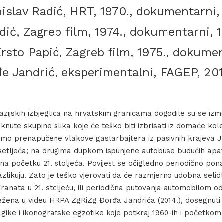
slav Radić, HRT, 1970., dokumentarni, 
ć, Zagreb film, 1974., dokumentarni, 1
to Papić, Zagreb film, 1975., dokumen
 Jandrić, eksperimentalni, FAGEP, 2014
zijskih izbjeglica na hrvatskim granicama dogodile su se izm
nute skupine slika koje će teško biti izbrisati iz domaće kol
mo prenapučene vlakove gastarbajtera iz pasivnih krajeva J
esetljeća; na drugima dupkom ispunjene autobuse budućih apat
na početku 21. stoljeća. Povijest se očigledno periodično ponav
razlikuju. Zato je teško vjerovati da će razmjerno udobna seli
anata u 21. stoljeću, ili periodična putovanja automobilom o
ježena u videu HRPA ZgRiZg Đorđa Jandrića (2014.), dosegnuti
agike i ikonografske egzotike koje potkraj 1960-ih i početkom