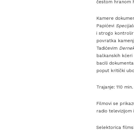
čestom hranom h
Kamere dokument
Papićevi
Specijal
i strogo kontrol
povratka kamenja
Tadićevim
Derne
balkanskih kćeri
bacili dokumentar
poput kritički u
Trajanje: 110 min.
Filmovi se prika
radio televizijom
Selektorica film