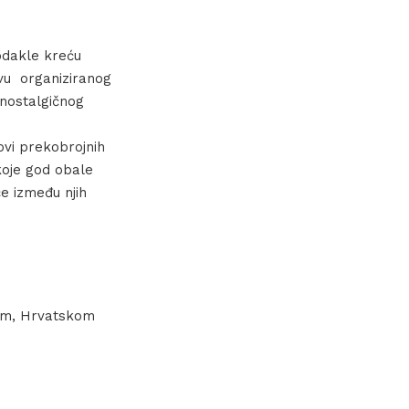
odakle kreću
avu organiziranog
nostalgičnog
tovi prekobrojnih
koje god obale
će između njih
zom, Hrvatskom