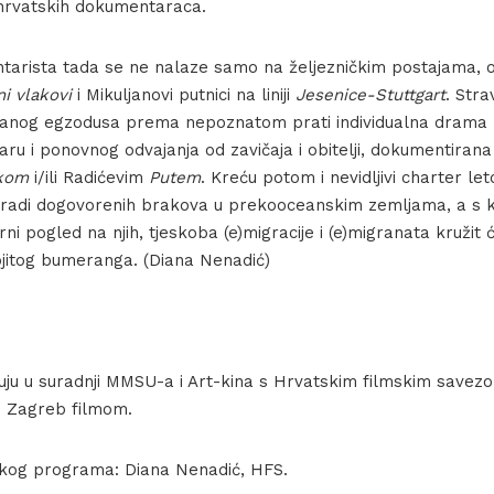
rvatskih dokumentaraca.
arista tada se ne nalaze samo na željezničkim postajama, 
ni vlakovi
i Mikuljanovi putnici na liniji
Jesenice-Stuttgart
. Str
iranog egzodusa prema nepoznatom prati individualna drama 
ru i ponovnog odvajanja od zavičaja i obitelji, dokumentirana
kom
i/ili Radićevim
Putem
. Kreću potom i nevidljivi charter le
 radi dogovorenih brakova u prekooceanskim zemljama, a s 
ni pogled na njih, tjeskoba (e)migracije i (e)migranata kružit 
bojitog bumeranga. (Diana Nenadić)
zuju u suradnji MMSU-a i Art-kina s Hrvatskim filmskim save
 i Zagreb filmom.
skog programa: Diana Nenadić, HFS.