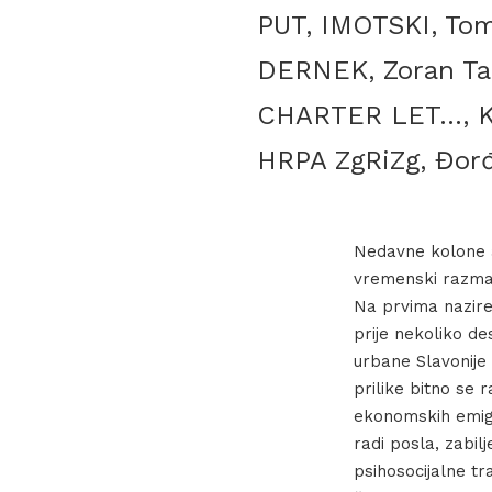
PUT, IMOTSKI, Tomi
DERNEK, Zoran Tadi
CHARTER LET…, Krs
HRPA ZgRiZg, Đorđe
Nedavne kolone a
vremenski razmak
Na prvima nazire
prije nekoliko d
urbane Slavonije 
prilike bitno se 
ekonomskih emigr
radi posla, zabil
psihosocijalne tr