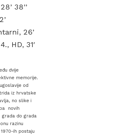
28’ 38’’
2’
tarni, 26’
., HD, 31′
eđu dvije
ektivne memorije.
ugoslavije od
rida iz hrvatske
lja, no slike i
dba novih
d grada do grada
 onu razinu
 1970-ih postaju