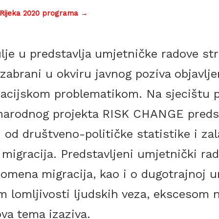
 Rijeka 2020 programa →
lje u predstavlja umjetničke radove st
zabrani u okviru javnog poziva objavljen
racijskom problematikom. Na sjecištu po
narodnog projekta RISK CHANGE predst
 od društveno-političke statistike i z
migracija. Predstavljeni umjetnički ra
omena migracija, kao i o dugotrajnoj u
 lomljivosti ljudskih veza, ekscesom n
va tema izaziva.
Roos van Haaften