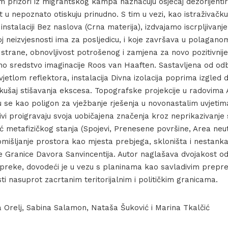
 prizori iz migrantskog kampa naznačuju osjećaj dezorijentir
ut u nepoznato otiskuju prinudno. S tim u vezi, kao istraživačku
instalaciji Bez naslova (Crna materija), izdvajamo iscrpljivan
oj neizvjesnosti ima za posljedicu, i koje završava u polagano
 strane, obnovljivost potrošenog i zamjena za novo pozitivni
no sredstvo imaginacije Roos van Haaften. Sastavljena od od
vjetlom reflektora, instalacija Divna izolacija poprima izgled d
okušaj stišavanja ekscesa. Topografske projekcije u radovima
u se kao poligon za vježbanje rješenja u novonastalim uvjetim
vi proigravaju svoja uobičajena značenja kroz neprikazivanje 
već metafizičkog stanja (Spojevi, Prenesene površine, Area ne
omišljanje prostora kao mjesta prebjega, skloništa i nestanka
je Granice Davora Sanvincentija. Autor naglašava dvojakost o
 zapreke, dovodeći je u vezu s planinama kao savladivim prep
ti nasuprot zacrtanim teritorijalnim i političkim granicama.
Carlos Aires – Sweet Dreams are Made of This, video still, 2016.
a Orelj, Sabina Salamon, Nataša Šuković i Marina Tkalčić
Foto: Carlos Aires – Sweet Dreams are Made of This, video, 2016.