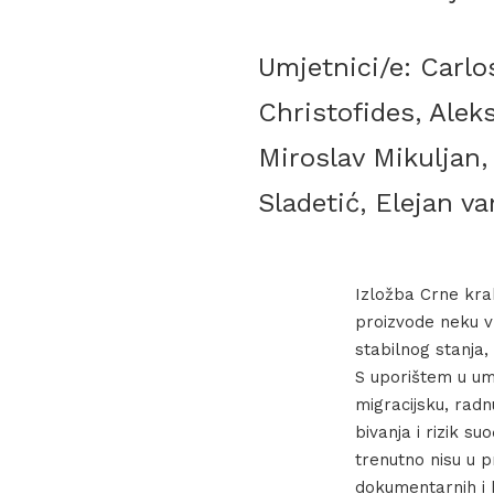
Umjetnici/e: Carlo
Christofides, Alek
Miroslav Mikuljan,
Sladetić, Elejan va
Izložba Crne krab
proizvode neku v
stabilnog stanja,
S uporištem u um
migracijsku, rad
bivanja i rizik s
trenutno nisu u p
dokumentarnih i k