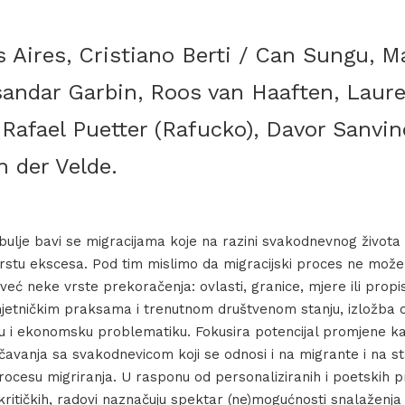
Ime rada
s Aires, Cristiano Berti / Can Sungu, M
sandar Garbin, Roos van Haaften, Laur
 Rafael Puetter (Rafucko), Davor Sanvin
n der Velde.
ulje bavi se migracijama koje na razini svakodnevnog života 
rstu ekscesa. Pod tim mislimo da migracijski proces ne može b
 već neke vrste prekoračenja: ovlasti, granice, mjere ili propi
jetničkim praksama i trenutnom društvenom stanju, izložba o
nu i ekonomsku problematiku. Fokusira potencijal promjene k
uočavanja sa svakodnevicom koji se odnosi i na migrante i na st
rocesu migriranja. U rasponu od personaliziranih i poetskih p
ritičkih, radovi naznačuju spektar (ne)mogućnosti snalaženja 