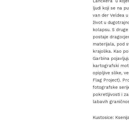
Lanckera u kojem
ljudi koji se na p
van der Veldea u 
život u dugotrajn
kolapsu. S druge
postaje dragocje
materijala, pod s
krajolika. Kao p
Garbina pojavljuj
kartografski moti
opipljive slike, 
Flag Project). Pr
fotografske seri
pokretljivosti i
labavih graničnos
Kustosice: Ksenij