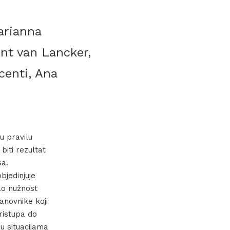
arianna
ent van Lancker,
centi, Ana
u pravilu
iti rezultat
sa.
bjedinjuje
ao nužnost
anovnike koji
ristupa do
u situacijama