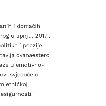
ranih i domaćih
og u lipnju, 2017.,
litike i poezije,
avlja dvanaestero
alaze u emotivno-
dovi svjedoče o
mjetničkoj
esigurnosti i