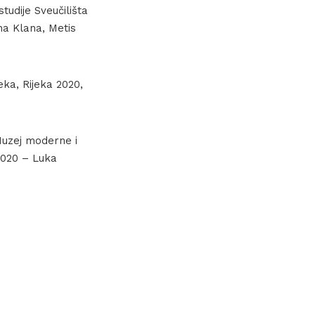
tudije Sveučilišta
ina Klana, Metis
ka, Rijeka 2020,
Muzej moderne i
2020 – Luka