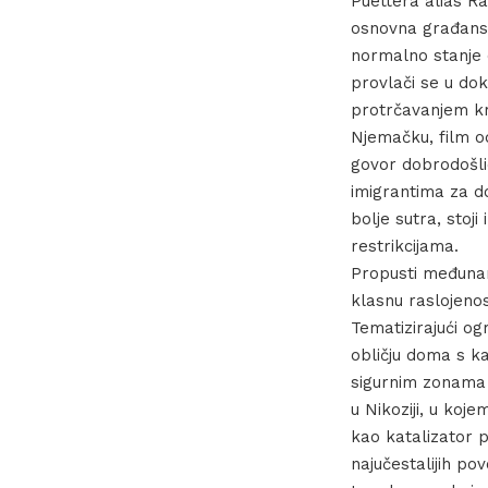
Puettera alias R
osnovna građanska
normalno stanje 
provlači se u dok
protrčavanjem kro
Njemačku, film o
govor dobrodošlic
imigrantima za do
bolje sutra, stoji
restrikcijama.
Propusti međunar
klasnu raslojenost
Tematizirajući ogr
obličju doma s k
sigurnim zonama 
u Nikoziji, u koj
kao katalizator p
najučestalijih po