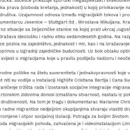
afucka. Sučelice prikazuje sportski megaspektakl i svakodne
 prava (sloboda kretanja, jednakost) u kojoj privikavanje na
društva. Uzajamnost odnosa između migracijskih tokova i pro
umentarcu Jesenice – Stuttgart itd . Miroslava Mikuljana. Kr
z situacije sa željezničke stanice na kojoj prati ukrcaj Jugo
dražava ideološku i radnu etiku sedamdesetih godina. Na raz
e poziva na zajedništvo, jednakost i mir, kao i na izražavanje
prinos u izgradnji zajedničke budućnosti. Uz bok oblaku optim
 i svijest o migracijama koje u pravilu podliježu nadzoru i neoč
odne politike na štetu suvereniteta i jednakopravnosti koje 
Marianna Christofides
 niti su vodilje u instalaciji Highlife Cristiana Bertija i Cana S
aničenje tržišta rada i izostanak socijalne integracije migranat
artonskim zidovima donosi izmaštanu stvarnost, nastalu iz pot
društvenosti. Na tom je tragu i dokumentarac Marianne Chris
em radne migrantice nedjeljnim okupljanjima stvaraju vlastiti dr
romjene i otpor socijalnoj izolaciji. Potraga za boljim životo
voda migracijskih pohoda, zahvaćena je i videoinstalacijom L