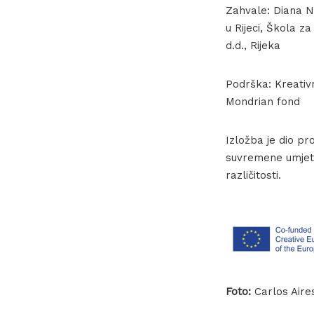
Zahvale: Diana Ne
u Rijeci, Škola z
d.d., Rijeka
Podrška: Kreativ
Mondrian fond
Izložba je dio pr
suvremene umjetn
različitosti.
Foto:
Carlos Aire