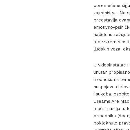
poremećene sigurn
zajedništva. Na 
predstavlja dvana
emotivno-psihičk
načelo istražujuć
o bezvremenosti 
ljudskih veza, ek
U videoinstalaci
unutar propisano
u odnosu na teme
nuspojave djelov
i sukoba, osobit
Dreams Are Made 
moći i nasilja, u
pripadnika (španj
pokleknule pravde,