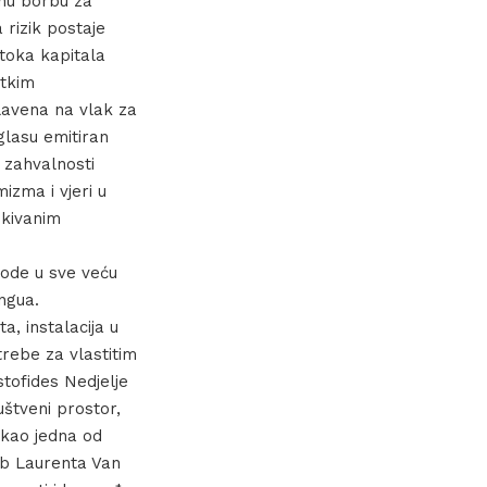
vnu borbu za
 rizik postaje
toka kapitala
atkim
slavena na vlak za
glasu emitiran
 zahvalnosti
izma i vjeri u
ekivanim
vode u sve veću
ungua.
a, instalacija u
rebe za vlastitim
tofides Nedjelje
uštveni prostor,
m kao jedna od
imb Laurenta Van