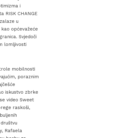
ptimizma i
jekta RISK CHANGE
 zalaze u
je kao općevažeće
granica. Svjedoči
 lomljivosti
trole mobilnosti
vajućim, poraznim
ajčešće
ao iskustvo zbrke
 se video Sweet
rege raskoši,
buljenih
 društvu
ty, Rafaela