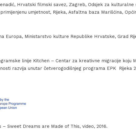
nadić, Hrvatski filmski savez, Zagreb, Odsjek za kulturalne s
a primijenjenu umjetnost, Rijeka, Asfaltna baza Marišćina, Opć
na Europa, Ministarstvo kulture Republike Hrvatske, Grad Rije
ogramske linije Kitchen – Centar za kreativne migracije koju 
osti razvija unutar četverogodišnjeg programa EPK Rijeka 
s – Sweet Dreams are Made of This, video, 2016.