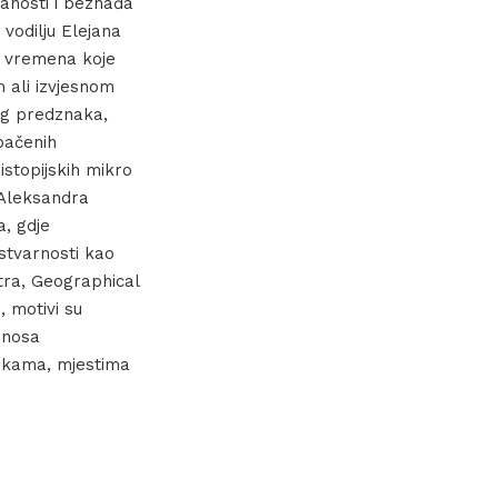
anosti i beznađa
 vodilju Elejana
je vremena koje
m ali izvjesnom
jeg predznaka,
bačenih
istopijskih mikro
 Aleksandra
a, gdje
stvarnosti kao
utra, Geographical
, motivi su
dnosa
rekama, mjestima