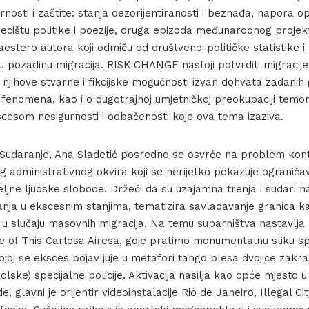
osti i zaštite: stanja dezorijentiranosti i beznađa, napora o
sjecištu politike i poezije, druga epizoda međunarodnog pro
estero autora koji odmiču od društveno-političke statistike i
u pozadinu migracija. RISK CHANGE nastoji potvrditi migraci
i njihove stvarne i fikcijske mogućnosti izvan dohvata zadanih 
Marianna Christofides
fenomena, kao i o dugotrajnoj umjetničkoj preokupaciji temom
scesom nesigurnosti i odbačenosti koje ova tema izaziva.
ji Sudaranje, Ana Sladetić posredno se osvrće na problem kon
g administrativnog okvira koji se nerijetko pokazuje ograniča
ljne ljudske slobode. Držeći da su uzajamna trenja i sudari n
anja u ekscesnim stanjima, tematizira savladavanje granica k
o u slučaju masovnih migracija. Na temu suparništva nastavlja
of This Carlosa Airesa, gdje pratimo monumentalnu sliku sp
 kojoj se eksces pojavljuje u metafori tango plesa dvojice zakra
olske) specijalne policije. Aktivacija nasilja kao opće mjesto u
 glavni je orijentir videoinstalacije Rio de Janeiro, Illegal Ci