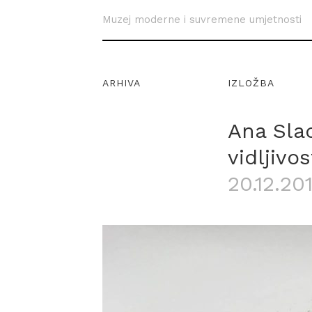
Muzej moderne i suvremene umjetnosti
ARHIVA
IZLOŽBA
Ana Sla
vidljivos
20.12.201