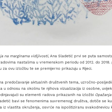
a na marginama vidljivosti
, Ana Sladetić prvi se puta samost
s radovima nastalima u vremenskom periodu od 2012. do 2018. 
u za ovu izložbu te se premijerno prikazuju u Rijeci.
a predočavanje aktualnih društvenih tema, uzročno-posljedi
a u odnosu na okolinu te njihova vizualizacija iz osobne, uvijek
dinjavajući su elementi radova prikazanih na izložbi
Opažanja
ladetić bavi se fenomenima suvremenog društva, dotiče se kul
ja iz vlastita okruženja, osvrće na ispolitiziranu svakodnevicu 