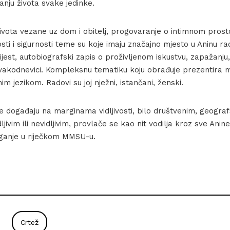
nju života svake jedinke.
 života vezane uz dom i obitelj, progovaranje o intimnom prost
sti i sigurnosti teme su koje imaju značajno mjesto u Aninu rad
ijest, autobiografski zapis o proživljenom iskustvu, zapažanju,
 svakodnevici. Kompleksnu tematiku koju obrađuje prezentira m
im jezikom. Radovi su joj nježni, istančani, ženski.
e događaju na marginama vidljivosti, bilo društvenim, geograf
ljivim ili nevidljivim, provlače se kao nit vodilja kroz sve Ani
ganje u riječkom MMSU-u.
Crtež