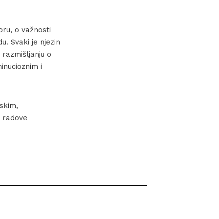
oru, o važnosti
u. Svaki je njezin
 razmišljanju o
inucioznim i
skim,
ne radove