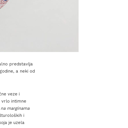
alno predstavlja
godine, a neki od
čne veze i
 vrlo intimne
 na marginama
turoloških i
koja je uzela