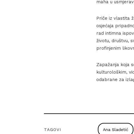
maha u usmjerava
Priče iz vlastita
osjećaja pripadno
rad intimna ispov
životu, društvu,
profinjenim likovn
Zapažanja koja s
kulturološkim, vid
odabrane za izla
TAGOVI
Ana Sladetić