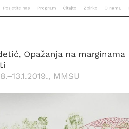
Posjetite nas
Program
Čitajte
Zbirke
O nama
detić, Opažanja na marginama
ti
8.–13.1.2019.
, MMSU