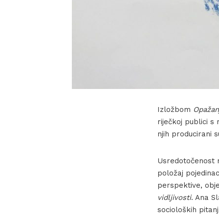
Izložbom
Opažanj
riječkoj publici 
njih producirani s
Usredotočenost n
položaj pojedinac
perspektive, obje
vidljivosti
. Ana S
socioloških pitan