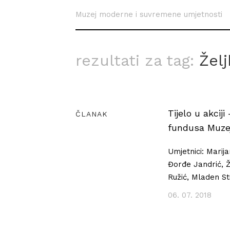
Muzej moderne i suvremene umjetnosti
rezultati za tag:
Žel
Tijelo u akciji
ČLANAK
fundusa Muze
Umjetnici: Marij
Đorđe Jandrić, Ž
Ružić, Mladen St
06. 07. 2018