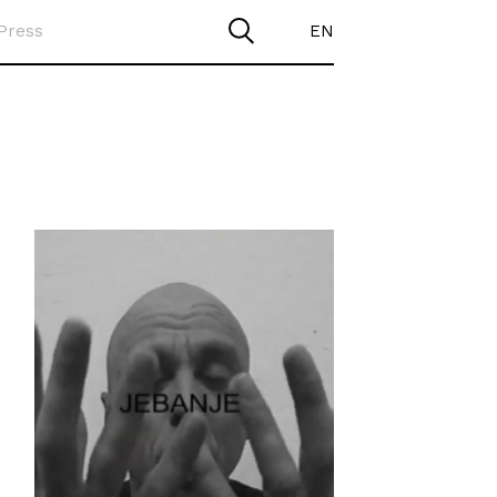
Press
EN