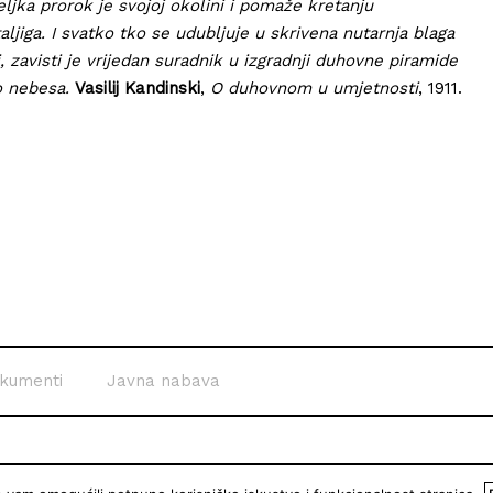
eljka prorok je svojoj okolini i pomaže kretanju
taljiga. I svatko tko se udubljuje u skrivena nutarnja blaga
, zavisti je vrijedan suradnik u izgradnji duhovne piramide
o nebesa.
Vasilij Kandinski
,
O duhovnom u umjetnosti
, 1911.
kumenti
Javna nabava