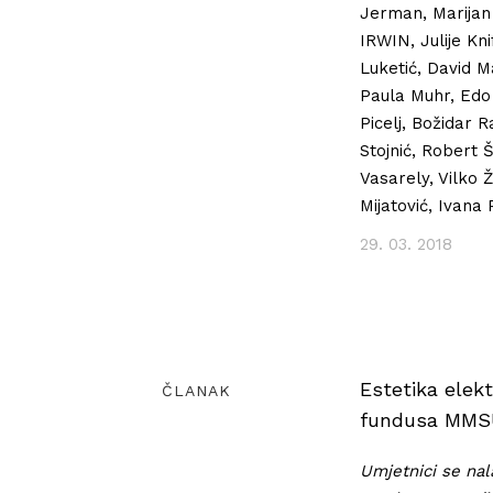
Jerman, Marijan 
IRWIN, Julije Kn
Luketić, David M
Paula Muhr, Edo 
Picelj, Božidar 
Stojnić, Robert 
Vasarely, Vilko Ž
Mijatović, Ivana
29. 03. 2018
Estetika elekt
ČLANAK
fundusa MMS
Umjetnici se nal