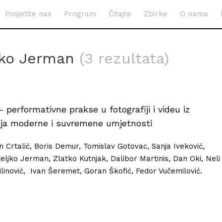
Posjetite nas
Program
Čitajte
Zbirke
O nama
jko Jerman
(3 rezultata)
 – performativne prakse u fotografiji i videu iz
ja moderne i suvremene umjetnosti
an Crtalić, Boris Demur, Tomislav Gotovac, Sanja Iveković,
eljko Jerman, Zlatko Kutnjak, Dalibor Martinis, Dan Oki, Neli
ilinović, Ivan Šeremet, Goran Škofić, Fedor Vučemilović.