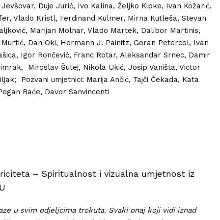
Jevšovar, Duje Jurić, Ivo Kalina, Željko Kipke, Ivan Kožarić,
ifer, Vlado Kristl, Ferdinand Kulmer, Mirna Kutleša, Stevan
aljković, Marijan Molnar, Vlado Martek, Dalibor Martinis,
Murtić, Dan Oki, Hermann J. Painitz, Goran Petercol, Ivan
Rašica, Igor Rončević, Franc Rotar, Aleksandar Srnec, Damir
Šimrak, Miroslav Šutej, Nikola Ukić, Josip Vaništa, Victor
iljak; Pozvani umjetnici: Marija Ančić, Tajči Čekada, Kata
 Pegan Baće, Davor Sanvincenti
riciteta – Spiritualnost i vizualna umjetnost iz
U
aze u svim odjeljcima trokuta. Svaki onaj koji vidi iznad