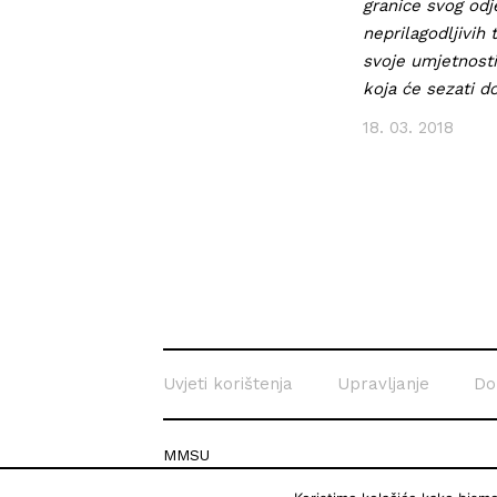
granice svog odj
neprilagodljivih 
svoje umjetnosti
koja će sezati d
18. 03. 2018
Uvjeti korištenja
Upravljanje
Do
MMSU
Krešimirova 26c