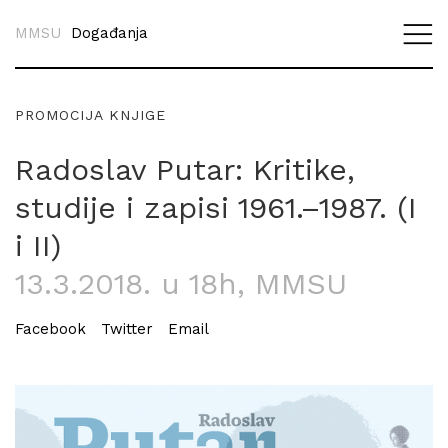
MMSU
Događanja
PROMOCIJA KNJIGE
Radoslav Putar: Kritike,
studije i zapisi 1961.–1987. (I
i II)
13.3.2018. u 18h
, MMSU
Facebook
Twitter
Email