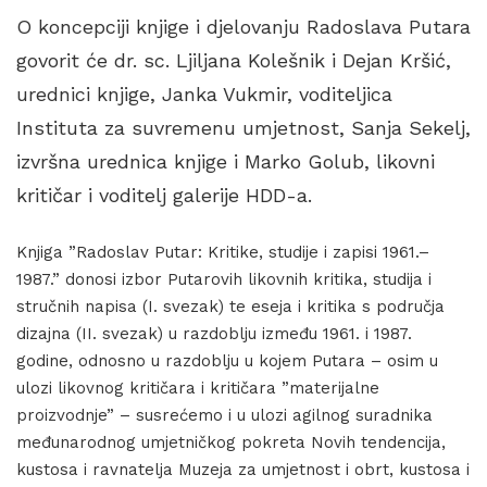
O koncepciji knjige i djelovanju Radoslava Putara
govorit će dr. sc. Ljiljana Kolešnik i Dejan Kršić,
urednici knjige, Janka Vukmir, voditeljica
Instituta za suvremenu umjetnost, Sanja Sekelj,
izvršna urednica knjige i Marko Golub, likovni
kritičar i voditelj galerije HDD-a.
Knjiga ”Radoslav Putar: Kritike, studije i zapisi 1961.–
1987.” donosi izbor Putarovih likovnih kritika, studija i
stručnih napisa (I. svezak) te eseja i kritika s područja
dizajna (II. svezak) u razdoblju između 1961. i 1987.
godine, odnosno u razdoblju u kojem Putara – osim u
ulozi likovnog kritičara i kritičara ”materijalne
proizvodnje” – susrećemo i u ulozi agilnog suradnika
međunarodnog umjetničkog pokreta Novih tendencija,
kustosa i ravnatelja Muzeja za umjetnost i obrt, kustosa i