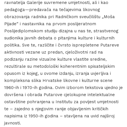
ravnatelja Galerije suvremene umjetnosti, ali i kao
pedagoga—predavača na tečajevima likovnog
obrazovanja radnika pri Radničkom sveučilištu „Moša
Pijade“ i nastavnika na prvom poslijeratnom
Poslijediplomskom studiju dizajna u nas te, strastvenog
sudionika javnih debata o pitanjima kulture i kulturnih
politika. Sve te, različite i čvrsto isprepletene Putareve
aktivnosti vezane uz predan, cjeloživotni rad na
podizanju razine vizualne kulture vlastite sredine,
rezultirale su metodološki koherentnim spisateljskim
opusom iz kojeg, u ovome izdanju, izranja uvjerljiva i
kompleksna slika Hrvatske likovne i kulturne scene
1960-ih i 1970-ih godina. Ovim izborom tekstova ujedno je
dovršena i obrada Putarove cjelokupne intelektualne
ostavštine pohranjena u Institutu za povijest umjetnosti
te – zajedno s njegovim ranije objavljenim kritičkih
napisima iz 1950-ih godina – stavljena na uvid najširoj
javnosti.