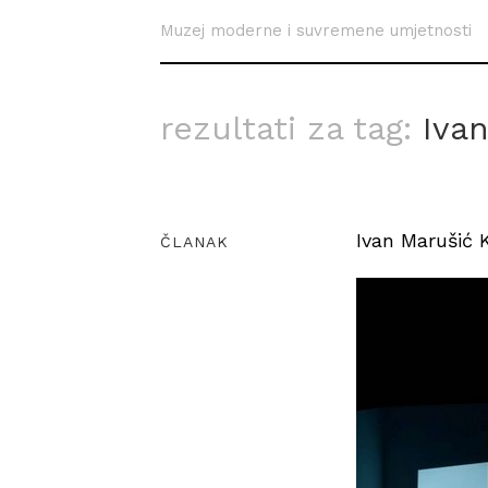
Muzej moderne i suvremene umjetnosti
rezultati za tag:
Ivan
Ivan Marušić K
ČLANAK