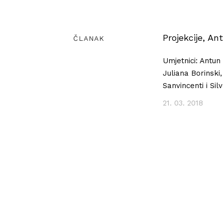
Projekcije, A
ČLANAK
Umjetnici: Antun
Juliana Borinski
Sanvincenti i Sil
21. 03. 2018