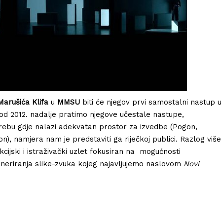
arušića Klifa
u
MMSU
biti će njegov prvi samostalni nastup 
a od 2012. nadalje pratimo njegove učestale nastupe,
rebu gdje nalazi adekvatan prostor za izvedbe (Pogon,
on), namjera nam je predstaviti ga riječkoj publici. Razlog više
kcijski i istraživački uzlet fokusiran na mogućnosti
eneriranja slike-zvuka kojeg najavljujemo naslovom
Novi