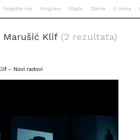
Posjetite nas
Program
Čitajte
Zbirke
O nama
 Marušić Klif
(2 rezultata)
lif – Novi radovi