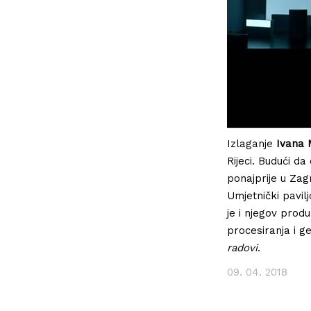
Izlaganje
Ivana M
Rijeci. Budući d
ponajprije u Zag
Umjetnički pavilj
je i njegov produ
procesiranja i g
radovi
.
09. 04. 2018