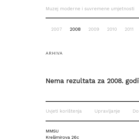
Muzej moderne i suvremene umjetnosti
2007
2008
2009
2010
2011
ARHIVA
Nema rezultata za 2008. god
Uvjeti korištenja
Upravljanje
Do
MMSU
Krešimirova 26c