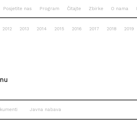
Posjetite nas
Program
Čitajte
Zbirke
O nama
2012
2013
2014
2015
2016
2017
2018
2019
inu
kumenti
Javna nabava