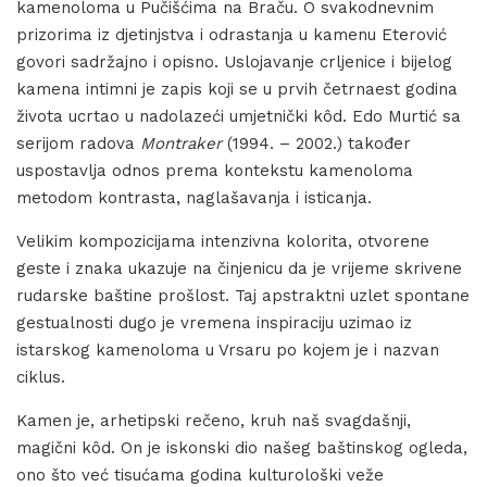
kamenoloma u Pučišćima na Braču. O svakodnevnim
prizorima iz djetinjstva i odrastanja u kamenu Eterović
govori sadržajno i opisno. Uslojavanje crljenice i bijelog
kamena intimni je zapis koji se u prvih četrnaest godina
života ucrtao u nadolazeći umjetnički kôd. Edo Murtić sa
serijom radova
Montraker
(1994. – 2002.) također
uspostavlja odnos prema kontekstu kamenoloma
metodom kontrasta, naglašavanja i isticanja.
Velikim kompozicijama intenzivna kolorita, otvorene
geste i znaka ukazuje na činjenicu da je vrijeme skrivene
rudarske baštine prošlost. Taj apstraktni uzlet spontane
gestualnosti dugo je vremena inspiraciju uzimao iz
istarskog kamenoloma u Vrsaru po kojem je i nazvan
ciklus.
Kamen je, arhetipski rečeno, kruh naš svagdašnji,
magični kôd. On je iskonski dio našeg baštinskog ogleda,
ono što već tisućama godina kulturološki veže