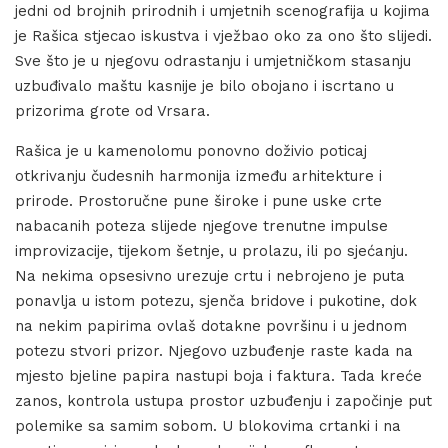
jedni od brojnih prirodnih i umjetnih scenografija u kojima
je Rašica stjecao iskustva i vježbao oko za ono što slijedi.
Sve što je u njegovu odrastanju i umjetničkom stasanju
uzbuđivalo maštu kasnije je bilo obojano i iscrtano u
prizorima grote od Vrsara.
Rašica je u kamenolomu ponovno doživio poticaj
otkrivanju čudesnih harmonija između arhitekture i
prirode. Prostoručne pune široke i pune uske crte
nabacanih poteza slijede njegove trenutne impulse
improvizacije, tijekom šetnje, u prolazu, ili po sjećanju.
Na nekima opsesivno urezuje crtu i nebrojeno je puta
ponavlja u istom potezu, sjenča bridove i pukotine, dok
na nekim papirima ovlaš dotakne površinu i u jednom
potezu stvori prizor. Njegovo uzbuđenje raste kada na
mjesto bjeline papira nastupi boja i faktura. Tada kreće
zanos, kontrola ustupa prostor uzbuđenju i započinje put
polemike sa samim sobom. U blokovima crtanki i na