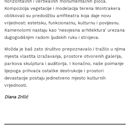
horizontalnih i vertikalnih monumentalnih ploča.
Kompozicija vegetacije i modelacija terena Montrakera
oblikovali su predodžbu amfiteatra koja daje novu
vrijednost: estetsku, funkcionalnu, kulturnu i povijesnu.
Kamenolomi nastaju kao ‘nesvjesna arhitektura’ urezana
dugogodišnjim radom ljudskih ruku i strojeva.
Možda je baš zato društvo prepoznavalo i tražilo u njima
mjesta vlastita izražavanja, prostore otvorenih galerija,
parkova skulptura i auditorija. I konačno, naše poimanje
lijepoga prihvaća ostatke destrukcije i prostori
devastacije postaju jedinstveno mjesto kulturnih
vrijednosti.
Diana Zrilić