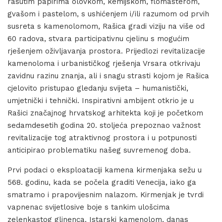
rasutim papirima olovkom, kemijskom, flomasterom,
gvašom i pastelom, s ushićenjem i/ili razumom od prvih
susreta s kamenolomom, Rašica gradi viziju na više od
60 radova, stvara participativnu cjelinu s mogućim
rješenjem oživljavanja prostora. Prijedlozi revitalizacije
kamenoloma i urbanističkog rješenja Vrsara otkrivaju
zavidnu razinu znanja, ali i snagu strasti kojom je Rašica
cjelovito pristupao gledanju svijeta – humanistički,
umjetnički i tehnički. Inspirativni ambijent otkrio je u
Rašici značajnog hrvatskog arhitekta koji je početkom
sedamdesetih godina 20. stoljeća prepoznao važnost
revitalizacije tog atraktivnog prostora i u potpunosti
anticipirao problematiku našeg suvremenog doba.
Prvi podaci o eksploataciji kamena kirmenjaka sežu u
568. godinu, kada se počela graditi Venecija, iako ga
smatramo i prapovijesnim nalazom. Kirmenjak je tvrdi
vapnenac svijetlosive boje s tankim ulošcima
zelenkastog glinenca. Istarski kamenolom, danas