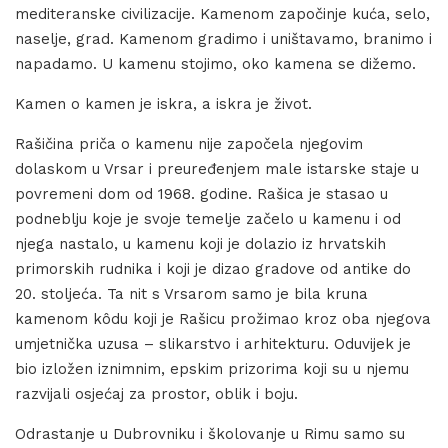
mediteranske civilizacije. Kamenom započinje kuća, selo,
naselje, grad. Kamenom gradimo i uništavamo, branimo i
napadamo. U kamenu stojimo, oko kamena se dižemo.
Kamen o kamen je iskra, a iskra je život.
Rašičina priča o kamenu nije započela njegovim
dolaskom u Vrsar i preuređenjem male istarske staje u
povremeni dom od 1968. godine. Rašica je stasao u
podneblju koje je svoje temelje začelo u kamenu i od
njega nastalo, u kamenu koji je dolazio iz hrvatskih
primorskih rudnika i koji je dizao gradove od antike do
20. stoljeća. Ta nit s Vrsarom samo je bila kruna
kamenom kôdu koji je Rašicu prožimao kroz oba njegova
umjetnička uzusa – slikarstvo i arhitekturu. Oduvijek je
bio izložen iznimnim, epskim prizorima koji su u njemu
razvijali osjećaj za prostor, oblik i boju.
Odrastanje u Dubrovniku i školovanje u Rimu samo su