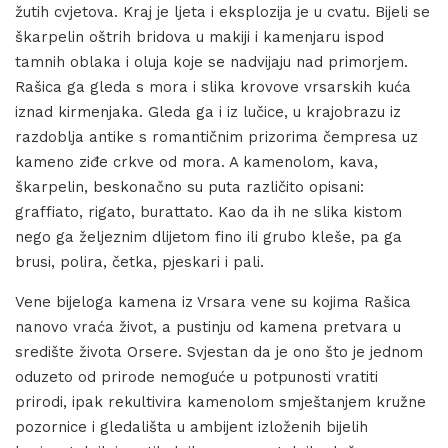
žutih cvjetova. Kraj je ljeta i eksplozija je u cvatu. Bijeli se
škarpelin oštrih bridova u makiji i kamenjaru ispod
tamnih oblaka i oluja koje se nadvijaju nad primorjem.
Rašica ga gleda s mora i slika krovove vrsarskih kuća
iznad kirmenjaka. Gleda ga i iz lučice, u krajobrazu iz
razdoblja antike s romantičnim prizorima čempresa uz
kameno ziđe crkve od mora. A kamenolom, kava,
škarpelin, beskonačno su puta različito opisani:
graffiato, rigato, burattato. Kao da ih ne slika kistom
nego ga željeznim dlijetom fino ili grubo kleše, pa ga
brusi, polira, četka, pjeskari i pali.
Vene bijeloga kamena iz Vrsara vene su kojima Rašica
nanovo vraća život, a pustinju od kamena pretvara u
središte života Orsere. Svjestan da je ono što je jednom
oduzeto od prirode nemoguće u potpunosti vratiti
prirodi, ipak rekultivira kamenolom smještanjem kružne
pozornice i gledališta u ambijent izloženih bijelih