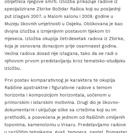
obljetnica njegove smrti. Izložba prikazuje radove iz
specijalizirane Zbirke Božidar Rašica koji su posljednji
put izlagani 2007. u Malom salonu i 2009. godine u
Muzeju likovnih umjetnosti u Osijeku. Oblikovana je kao
dvojna izložba s izmjenjivim postavom tijekom tri
mjeseca. Izložba okuplja četrdesetak radova iz Zbirke,
koja je osnovana donacijom prije osamnaest godina.
Većina radova dosad nije izlagana, tako da se radi o
njihovom prvom predstavljanju kroz tematsko-studijsku
izložbu.
Prvi postav komparativnog je karaktera te okuplja
Rašičine apstraktne i figurativne radove s temom
horizonta i kompozicijom horizontala, uočenom u
primorskim i istarskim motivima. Drugi dio je likovno-
dokumentarni i uključuje slike sa crtežima koji su im
prethodili, a posvećena je jednom od Rašičinih omiljenih
toponima, kamenolomu u Vrsaru. Predstavljamo radove
u različitim tehnikama, gvaš, tempera, pastel, flomaster,