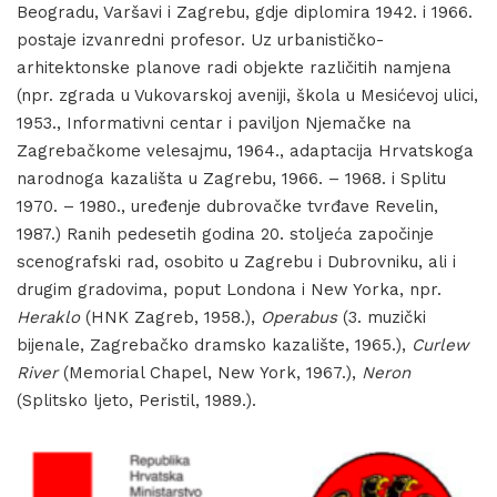
Beogradu, Varšavi i Zagrebu, gdje diplomira 1942. i 1966.
postaje izvanredni profesor. Uz urbanističko-
arhitektonske planove radi objekte različitih namjena
(npr. zgrada u Vukovarskoj aveniji, škola u Mesićevoj ulici,
1953., Informativni centar i paviljon Njemačke na
Zagrebačkome velesajmu, 1964., adaptacija Hrvatskoga
narodnoga kazališta u Zagrebu, 1966. – 1968. i Splitu
1970. – 1980., uređenje dubrovačke tvrđave Revelin,
1987.) Ranih pedesetih godina 20. stoljeća započinje
scenografski rad, osobito u Zagrebu i Dubrovniku, ali i
drugim gradovima, poput Londona i New Yorka, npr.
Heraklo
(HNK Zagreb, 1958.),
Operabus
(3. muzički
bijenale, Zagrebačko dramsko kazalište, 1965.),
Curlew
River
(Memorial Chapel, New York, 1967.),
Neron
(Splitsko ljeto, Peristil, 1989.).