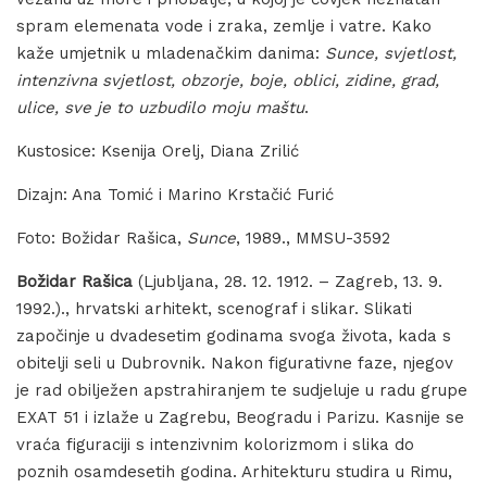
spram elemenata vode i zraka, zemlje i vatre. Kako
kaže umjetnik u mladenačkim danima:
Sunce, svjetlost,
intenzivna svjetlost, obzorje, boje, oblici, zidine, grad,
ulice, sve je to uzbudilo moju maštu
.
Kustosice: Ksenija Orelj, Diana Zrilić
Dizajn: Ana Tomić i Marino Krstačić Furić
Foto: Božidar Rašica,
Sunce
, 1989., MMSU-3592
Božidar Rašica
(Ljubljana, 28. 12. 1912. – Zagreb, 13. 9.
1992.)., hrvatski arhitekt, scenograf i slikar. Slikati
započinje u dvadesetim godinama svoga života, kada s
obitelji seli u Dubrovnik. Nakon figurativne faze, njegov
je rad obilježen apstrahiranjem te sudjeluje u radu grupe
EXAT 51 i izlaže u Zagrebu, Beogradu i Parizu. Kasnije se
vraća figuraciji s intenzivnim kolorizmom i slika do
poznih osamdesetih godina. Arhitekturu studira u Rimu,