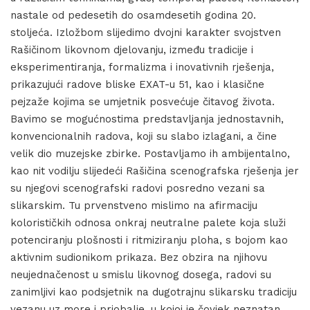
nastale od pedesetih do osamdesetih godina 20.
stoljeća. Izložbom slijedimo dvojni karakter svojstven
Rašičinom likovnom djelovanju, između tradicije i
eksperimentiranja, formalizma i inovativnih rješenja,
prikazujući radove bliske EXAT-u 51, kao i klasične
pejzaže kojima se umjetnik posvećuje čitavog života.
Bavimo se mogućnostima predstavljanja jednostavnih,
konvencionalnih radova, koji su slabo izlagani, a čine
velik dio muzejske zbirke. Postavljamo ih ambijentalno,
kao nit vodilju slijedeći Rašičina scenografska rješenja jer
su njegovi scenografski radovi posredno vezani sa
slikarskim. Tu prvenstveno mislimo na afirmaciju
kolorističkih odnosa onkraj neutralne palete koja služi
potenciranju plošnosti i ritmiziranju ploha, s bojom kao
aktivnim sudionikom prikaza. Bez obzira na njihovu
neujednačenost u smislu likovnog dosega, radovi su
zanimljivi kao podsjetnik na dugotrajnu slikarsku tradiciju
vezanu uz more i priobalje, u kojoj je čovjek neznatan