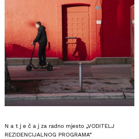
N a t j e č a j za radno mjesto „VODITELJ
REZIDENCIJALNOG PROGRAMA“