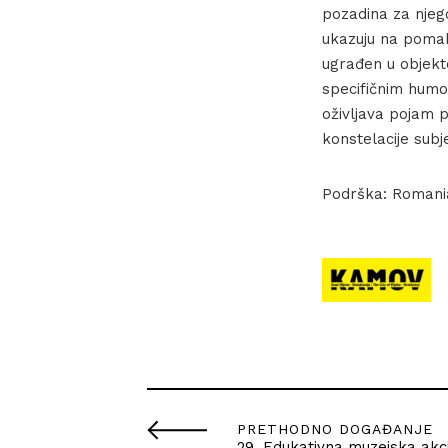
pozadina za njego
ukazuju na pomak
ugrađen u objekte
specifičnim humo
oživljava pojam p
konstelacije subje
Podrška: Romanian
PRETHODNO DOGAĐANJE
29. Edukativna muzejska akc