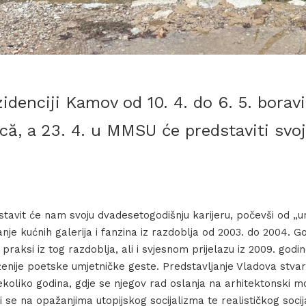
idenciji Kamov od 10. 4. do 6. 5. borav
că, a 23. 4. u MMSU će predstaviti svo
tavit će nam svoju dvadesetogodišnju karijeru, počevši od „u
je kućnih galerija i fanzina iz razdoblja od 2003. do 2004. Go
j praksi iz tog razdoblja, ali i svjesnom prijelazu iz 2009. god
aženije poetske umjetničke geste. Predstavljanje Vladova stvar
nekoliko godina, gdje se njegov rad oslanja na arhitektonski 
ji se na opažanjima utopijskog socijalizma te realističkog soci