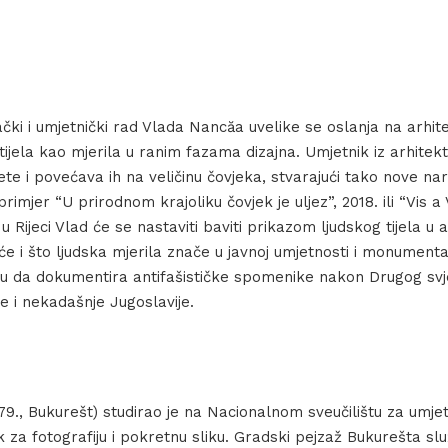
ački i umjetnički rad Vlada Nancăa uvelike se oslanja na arhit
tijela kao mjerila u ranim fazama dizajna. Umjetnik iz arhitekt
uete i povećava ih na veličinu čovjeka, stvarajući tako nove na
 primjer “U prirodnom krajoliku čovjek je uljez”, 2018. ili “Vis a V
 Rijeci Vlad će se nastaviti baviti prikazom ljudskog tijela u
t će i što ljudska mjerila znače u javnoj umjetnosti i monumenta
liku da dokumentira antifašističke spomenike nakon Drugog sv
e i nekadašnje Jugoslavije.
79., Bukurešt) studirao je na Nacionalnom sveučilištu za umje
 za fotografiju i pokretnu sliku. Gradski pejzaž Bukurešta slu