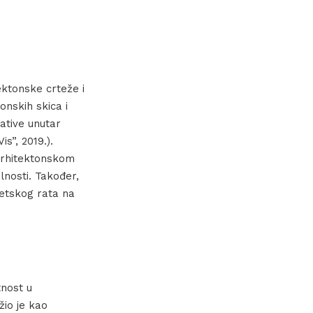
ektonske crteže i
onskih skica i
rative unutar
is”, 2019.).
 arhitektonskom
lnosti. Također,
jetskog rata na
tnost u
žio je kao