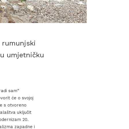
i rumunjski
ju umjetničku
radi sam“
vorit će o svojoj
ine s otvoreno
alaštva uključit
modernizam 20.
jalizma zapadne i