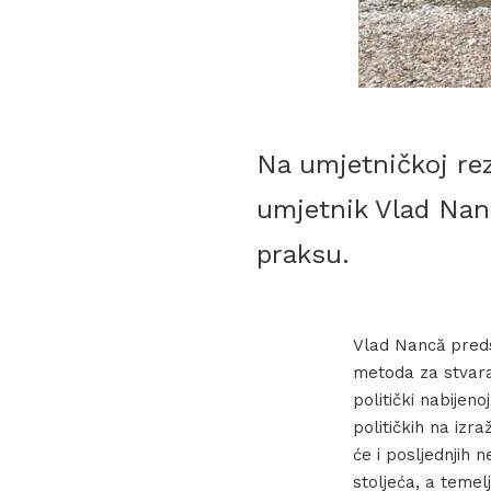
Na umjetničkoj rez
umjetnik Vlad Nan
praksu.
Vlad Nancă preds
metoda za stvaran
politički nabijeno
političkih na izr
će i posljednjih 
stoljeća, a temel