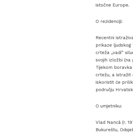
istočne Europe.
O rezidenciji:
Recentni istraživ
prikaze ljudskog 
crteža „vadi” sil
svojih izložbi (na
Tijekom boravka u
crtežu, a istraži
iskoristit će pri
području Hrvatsk
O umjetniku:
Vlad Nancă (r. 19
Bukureštu, Odsjek