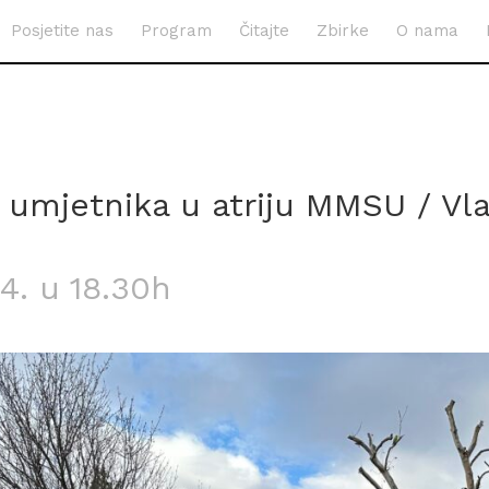
Posjetite nas
Program
Čitajte
Zbirke
O nama
 umjetnika u atriju MMSU / Vl
4. u 18.30h