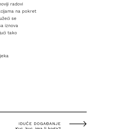
oviji radovi
kcijama na pokret
lužeći se
sa iznova
jući tako
ijeka
IDUĆE DOGAĐANJE
Kuc, kuc, ima li koga?