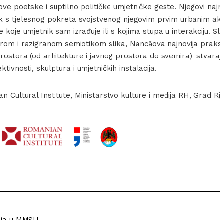
ve poetske i suptilno političke umjetničke geste. Njegovi najn
 s tjelesnog pokreta svojstvenog njegovim prvim urbanim a
 koje umjetnik sam izrađuje ili s kojima stupa u interakciju. S
rom i razigranom semiotikom slika, Nancăova najnovija prak
rostora (od arhitekture i javnog prostora do svemira), stvara
ktivnosti, skulptura i umjetničkih instalacija.
 Cultural Institute, Ministarstvo kulture i medija RH, Grad R
ija u MMSU